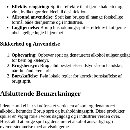
Effektiv rengøring:
Sprit er effektiv til at fjerne bakterier og
vira, hvilket gør den ideel til desinfektion.
Allround anvendelse:
Sprit kan bruges til mange forskellige
formål både derhjemme og i industrien.
Lugtfjernelse:
Borup husholdningssprit er effektiv til at fjerne
ubehagelige lugte i hjemmet.
Sikkerhed og Anvendelse
Opbevaring:
Opbevar sprit og denatureret alkohol utilgængeligt
for børn og kæledyr.
Brugshensyn:
Brug altid beskyttelsesudstyr såsom handsker,
når du håndterer sprits.
Bortskaffelse:
Følg lokale regler for korrekt bortskaffelse af
brugt sprit.
Afsluttende Bemærkninger
I denne artikel har vi udforsket verdenen af sprit og denatureret
alkohol, herunder Borup sprit og husholdningssprit. Disse produkter
spiller en vigtig rolle i vores dagligdag og i industrier verden over.
Husk altid at bruge sprit og denatureret alkohol ansvarligt og i
overensstemmelse med anvisningerne.