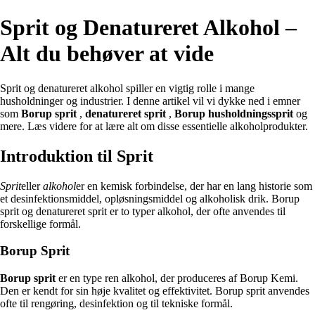
Sprit og Denatureret Alkohol –
Alt du behøver at vide
Sprit og denatureret alkohol spiller en vigtig rolle i mange
husholdninger og industrier. I denne artikel vil vi dykke ned i emner
som
Borup sprit
,
denatureret sprit
,
Borup husholdningssprit
og
mere. Læs videre for at lære alt om disse essentielle alkoholprodukter.
Introduktion til Sprit
Sprit
eller
alkohol
er en kemisk forbindelse, der har en lang historie som
et desinfektionsmiddel, opløsningsmiddel og alkoholisk drik. Borup
sprit og denatureret sprit er to typer alkohol, der ofte anvendes til
forskellige formål.
Borup Sprit
Borup sprit
er en type ren alkohol, der produceres af Borup Kemi.
Den er kendt for sin høje kvalitet og effektivitet. Borup sprit anvendes
ofte til rengøring, desinfektion og til tekniske formål.