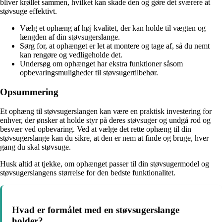
bliver krøllet sammen, hvilket kan skade den og gøre det sværere at
støvsuge effektivt.
Vælg et ophæng af høj kvalitet, der kan holde til vægten og
længden af din støvsugerslange.
Sørg for, at ophænget er let at montere og tage af, så du nemt
kan rengøre og vedligeholde det.
Undersøg om ophænget har ekstra funktioner såsom
opbevaringsmuligheder til støvsugertilbehør.
Opsummering
Et ophæng til støvsugerslangen kan være en praktisk investering for
enhver, der ønsker at holde styr på deres støvsuger og undgå rod og
besvær ved opbevaring. Ved at vælge det rette ophæng til din
støvsugerslange kan du sikre, at den er nem at finde og bruge, hver
gang du skal støvsuge.
Husk altid at tjekke, om ophænget passer til din støvsugermodel og
støvsugerslangens størrelse for den bedste funktionalitet.
Hvad er formålet med en støvsugerslange
holder?