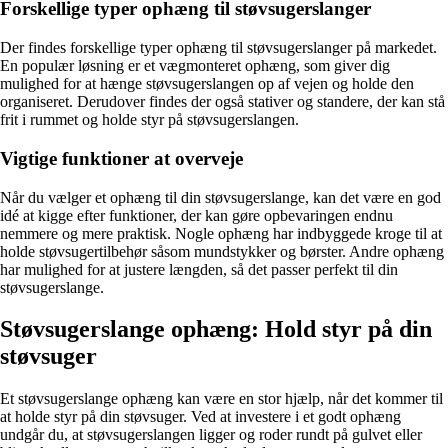
Forskellige typer ophæng til støvsugerslanger
Der findes forskellige typer ophæng til støvsugerslanger på markedet.
En populær løsning er et vægmonteret ophæng, som giver dig
mulighed for at hænge støvsugerslangen op af vejen og holde den
organiseret. Derudover findes der også stativer og standere, der kan stå
frit i rummet og holde styr på støvsugerslangen.
Vigtige funktioner at overveje
Når du vælger et ophæng til din støvsugerslange, kan det være en god
idé at kigge efter funktioner, der kan gøre opbevaringen endnu
nemmere og mere praktisk. Nogle ophæng har indbyggede kroge til at
holde støvsugertilbehør såsom mundstykker og børster. Andre ophæng
har mulighed for at justere længden, så det passer perfekt til din
støvsugerslange.
Støvsugerslange ophæng: Hold styr på din
støvsuger
Et støvsugerslange ophæng kan være en stor hjælp, når det kommer til
at holde styr på din støvsuger. Ved at investere i et godt ophæng
undgår du, at støvsugerslangen ligger og roder rundt på gulvet eller