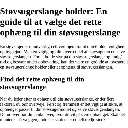
Støvsugerslange holder: En
guide til at vælge det rette
ophæng til din støvsugerslange
En støvsuger er uundværlig i ethvert hjem for at opretholde renlighed
og hygiejne. Men en vigtig og ofte overset del af støvsugeren er selve
støvsugerslangen. For at holde styr på din støvsugerslange og undgå
rod og besvær under opbevaring, kan det være en god idé at investere i
en støvsugerslange holder eller et ophæng til støvsugerslangen.
Find det rette ophæng til din
støvsugerslange
Når du leder efter et ophæng til din støvsugerslange, er der flere
faktorer, du bør overveje. Først og fremmest er det vigtigt at sikre, at
ophænget passer til din støvsugermodel og selve støvsugerslangen.
Derudover bør du tænke over, hvor du vil placere ophænget. Skal det
monteres på væggen, inde i et skab eller et helt tredje sted?