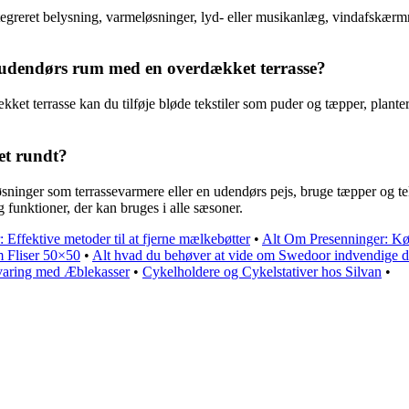
ntegreret belysning, varmeløsninger, lyd- eller musikanlæg, vindafskær
udendørs rum med en overdækket terrasse?
et terrasse kan du tilføje bløde tekstiler som puder og tæpper, plante
et rundt?
øsninger som terrassevarmere eller en udendørs pejs, bruge tæpper og tek
 funktioner, der kan bruges i alle sæsoner.
 Effektive metoder til at fjerne mælkebøtter
•
Alt Om Presenninger: Kø
m Fliser 50×50
•
Alt hvad du behøver at vide om Swedoor indvendige d
aring med Æblekasser
•
Cykelholdere og Cykelstativer hos Silvan
•