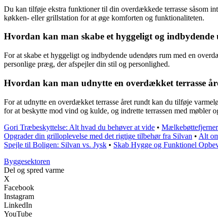
Du kan tilføje ekstra funktioner til din overdækkede terrasse såsom i
køkken- eller grillstation for at øge komforten og funktionaliteten.
Hvordan kan man skabe et hyggeligt og indbydende 
For at skabe et hyggeligt og indbydende udendørs rum med en overdækk
personlige præg, der afspejler din stil og personlighed.
Hvordan kan man udnytte en overdækket terrasse år
For at udnytte en overdækket terrasse året rundt kan du tilføje varmel
for at beskytte mod vind og kulde, og indrette terrassen med møbler og
Gori Træbeskyttelse: Alt hvad du behøver at vide
•
Mælkebøttefjerner:
Opgrader din grilloplevelse med det rigtige tilbehør fra Silvan
•
Alt o
Spejle til Boligen: Silvan vs. Jysk
•
Skab Hygge og Funktionel Opbev
Byggesektoren
Del og spred varme
X
Facebook
Instagram
LinkedIn
YouTube