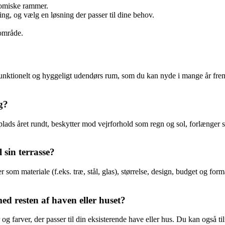
nomiske rammer.
g, og vælg en løsning der passer til dine behov.
 område.
 funktionelt og hyggeligt udendørs rum, som du kan nyde i mange år fre
g?
ads året rundt, beskytter mod vejrforhold som regn og sol, forlænger sæ
sin terrasse?
 som materiale (f.eks. træ, stål, glas), størrelse, design, budget og fo
d resten af haven eller huset?
 farver, der passer til din eksisterende have eller hus. Du kan også til