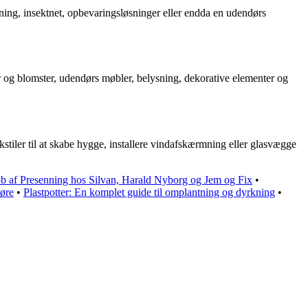
mning, insektnet, opbevaringsløsninger eller endda en udendørs
r og blomster, udendørs møbler, belysning, dekorative elementer og
stiler til at skabe hygge, installere vindafskærmning eller glasvægge
b af Presenning hos Silvan, Harald Nyborg og Jem og Fix
•
øre
•
Plastpotter: En komplet guide til omplantning og dyrkning
•