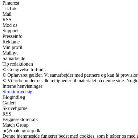
Pinterest
TikTok
Mail
RSS
Mød os
Support
Presseinfo
Reklame
Min profil
Mailnyt
Samarbejde
Tip redaktionen
© Gengivelse forbudt.
© Ophavsret gælder. Vi samarbejder med partnere og kan få provisio
© Vi forbeholder os alle rettigheder til materialet på denne side. Nog
Interne henvisninger
Strukturoversigt
Blogindlæg
Galleri
Skrivehjørne
RSS
Byggesektoren.dk
Match Group
pr@matchgroup.dk
Denne hjemmeside fungerer bedst med cookies, som hjælper os med at 