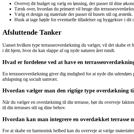
Overvej dit budget og vælg en løsning, der passer til dine øko
Tænk over, hvordan du primært vil bruge din terrasseoverdæknin
Vælg et design og materiale der passer til husets stil og æstetik.
Husk at tage højde for eventuelle tilladelser og byggekrav i dit
Afsluttende Tanker
Uanset hvilken type terrasseoverdækning du vælger, vil det skabe et
i dit hjem, hvor du kan slappe af og nyde naturen året rundt.
Hvad er fordelene ved at have en terrasseoverdæknin
En terrasseoverdækning giver dig mulighed for at nyde din udendørs pl
afslapning og socialt samvær.
Hvordan vælger man den rigtige type overdækning til 
Når du vælger en overdækning til din terrasse, bør du overveje faktorer
til din terrasses stil og dine behov.
Hvordan kan man integrere en overdækket terrasse me
For at skabe en harmonisk helhed kan du overveje at vælge materialer og