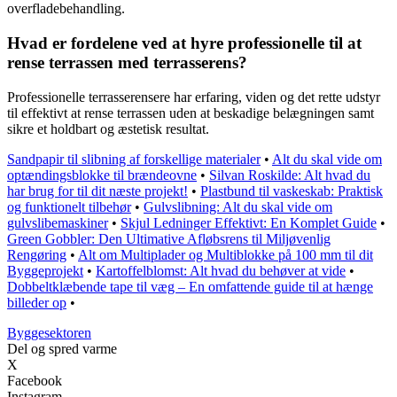
overfladebehandling.
Hvad er fordelene ved at hyre professionelle til at
rense terrassen med terrasserens?
Professionelle terrasserensere har erfaring, viden og det rette udstyr
til effektivt at rense terrassen uden at beskadige belægningen samt
sikre et holdbart og æstetisk resultat.
Sandpapir til slibning af forskellige materialer
•
Alt du skal vide om
optændingsblokke til brændeovne
•
Silvan Roskilde: Alt hvad du
har brug for til dit næste projekt!
•
Plastbund til vaskeskab: Praktisk
og funktionelt tilbehør
•
Gulvslibning: Alt du skal vide om
gulvslibemaskiner
•
Skjul Ledninger Effektivt: En Komplet Guide
•
Green Gobbler: Den Ultimative Afløbsrens til Miljøvenlig
Rengøring
•
Alt om Multiplader og Multiblokke på 100 mm til dit
Byggeprojekt
•
Kartoffelblomst: Alt hvad du behøver at vide
•
Dobbeltklæbende tape til væg – En omfattende guide til at hænge
billeder op
•
Byggesektoren
Del og spred varme
X
Facebook
Instagram