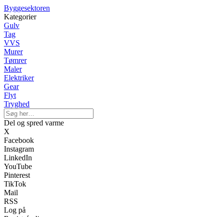
Byggesektoren
Kategorier
Gulv
Tag
VVS
Murer
Tømrer
Maler
Elektriker
Gear
Flyt
Tryghed
Del og spred varme
X
Facebook
Instagram
LinkedIn
YouTube
Pinterest
TikTok
Mail
RSS
Log på