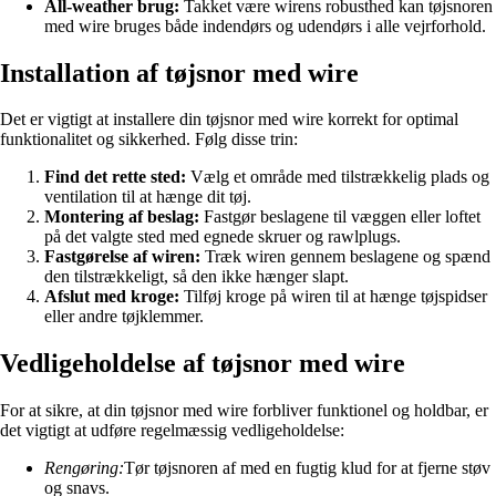
All-weather brug:
Takket være wirens robusthed kan tøjsnoren
med wire bruges både indendørs og udendørs i alle vejrforhold.
Installation af tøjsnor med wire
Det er vigtigt at installere din tøjsnor med wire korrekt for optimal
funktionalitet og sikkerhed. Følg disse trin:
Find det rette sted:
Vælg et område med tilstrækkelig plads og
ventilation til at hænge dit tøj.
Montering af beslag:
Fastgør beslagene til væggen eller loftet
på det valgte sted med egnede skruer og rawlplugs.
Fastgørelse af wiren:
Træk wiren gennem beslagene og spænd
den tilstrækkeligt, så den ikke hænger slapt.
Afslut med kroge:
Tilføj kroge på wiren til at hænge tøjspidser
eller andre tøjklemmer.
Vedligeholdelse af tøjsnor med wire
For at sikre, at din tøjsnor med wire forbliver funktionel og holdbar, er
det vigtigt at udføre regelmæssig vedligeholdelse:
Rengøring:
Tør tøjsnoren af med en fugtig klud for at fjerne støv
og snavs.