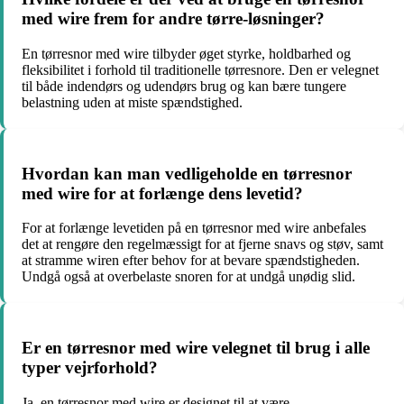
med wire frem for andre tørre-løsninger?
En tørresnor med wire tilbyder øget styrke, holdbarhed og
fleksibilitet i forhold til traditionelle tørresnore. Den er velegnet
til både indendørs og udendørs brug og kan bære tungere
belastning uden at miste spændstighed.
Hvordan kan man vedligeholde en tørresnor
med wire for at forlænge dens levetid?
For at forlænge levetiden på en tørresnor med wire anbefales
det at rengøre den regelmæssigt for at fjerne snavs og støv, samt
at stramme wiren efter behov for at bevare spændstigheden.
Undgå også at overbelaste snoren for at undgå unødig slid.
Er en tørresnor med wire velegnet til brug i alle
typer vejrforhold?
Ja, en tørresnor med wire er designet til at være