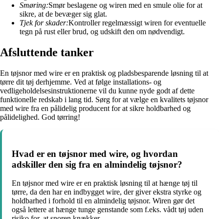
Smøring:
Smør beslagene og wiren med en smule olie for at
sikre, at de bevæger sig glat.
Tjek for skader:
Kontroller regelmæssigt wiren for eventuelle
tegn på rust eller brud, og udskift den om nødvendigt.
Afsluttende tanker
En tøjsnor med wire er en praktisk og pladsbesparende løsning til at
tørre dit tøj derhjemme. Ved at følge installations- og
vedligeholdelsesinstruktionerne vil du kunne nyde godt af dette
funktionelle redskab i lang tid. Sørg for at vælge en kvalitets tøjsnor
med wire fra en pålidelig producent for at sikre holdbarhed og
pålidelighed. God tørring!
Hvad er en tøjsnor med wire, og hvordan
adskiller den sig fra en almindelig tøjsnor?
En tøjsnor med wire er en praktisk løsning til at hænge tøj til
tørre, da den har en indbygget wire, der giver ekstra styrke og
holdbarhed i forhold til en almindelig tøjsnor. Wiren gør det
også lettere at hænge tunge genstande som f.eks. vådt tøj uden
risiko for, at snoren knækker.