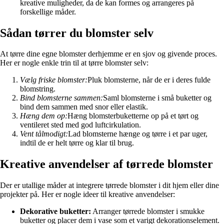
kreative muligheder, da de kan formes og arrangeres på
forskellige måder.
Sådan tørrer du blomster selv
At tørre dine egne blomster derhjemme er en sjov og givende proces.
Her er nogle enkle trin til at tørre blomster selv:
Vælg friske blomster:
Pluk blomsterne, når de er i deres fulde
blomstring.
Bind blomsterne sammen:
Saml blomsterne i små buketter og
bind dem sammen med snor eller elastik.
Hæng dem op:
Hæng blomsterbuketterne op på et tørt og
ventileret sted med god luftcirkulation.
Vent tålmodigt:
Lad blomsterne hænge og tørre i et par uger,
indtil de er helt tørre og klar til brug.
Kreative anvendelser af tørrede blomster
Der er utallige måder at integrere tørrede blomster i dit hjem eller dine
projekter på. Her er nogle ideer til kreative anvendelser:
Dekorative buketter:
Arranger tørrede blomster i smukke
buketter og placer dem i vase som et varigt dekorationselement.