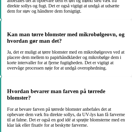
anbefales det at opbevare dem et tørt og mørkt sted væk fra
direkte sollys og fugt. Det er også vigtigt at undgå at udsætte
dem for støv og håndtere dem forsigtigt.
Kan man tørre blomster med mikrobølgeovn, og
hvordan gør man det?
Ja, det er muligt at tørre blomster med en mikrobølgeovn ved at
placere dem mellem to papirhåndklæder og mikrobølge dem i
korte intervaller for at fjerne fugtigheden. Det er vigtigt at
overvåge processen nøje for at undgå overophedning.
Hvordan bevarer man farven på tørrede
blomster?
For at bevare farven på tørrede blomster anbefales det at
opbevare dem væk fra direkte sollys, da UV-lys kan få farverne
til at falme. Det er også en god idé at sprøjte blomsterne med en
klar lak eller fixativ for at beskytte farverne.