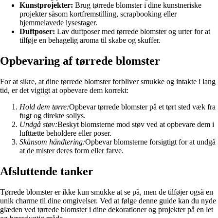
Kunstprojekter:
Brug tørrede blomster i dine kunstneriske
projekter såsom kortfremstilling, scrapbooking eller
hjemmelavede lysestager.
Duftposer:
Lav duftposer med tørrede blomster og urter for at
tilføje en behagelig aroma til skabe og skuffer.
Opbevaring af tørrede blomster
For at sikre, at dine tørrede blomster forbliver smukke og intakte i lang
tid, er det vigtigt at opbevare dem korrekt:
Hold dem tørre:
Opbevar tørrede blomster på et tørt sted væk fra
fugt og direkte sollys.
Undgå støv:
Beskyt blomsterne mod støv ved at opbevare dem i
lufttætte beholdere eller poser.
Skånsom håndtering:
Opbevar blomsterne forsigtigt for at undgå
at de mister deres form eller farve.
Afsluttende tanker
Tørrede blomster er ikke kun smukke at se på, men de tilføjer også en
unik charme til dine omgivelser. Ved at følge denne guide kan du nyde
glæden ved tørrede blomster i dine dekorationer og projekter på en let