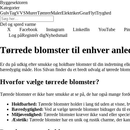
Byggesektoren
Kategorier
Gulv
Tag
VVS
Murer
Tømrer
Maler
Elektriker
Gear
Flyt
Tryghed
Del og spred varme
X
Facebook
Instagram
LinkedIn
YouTube
Pin
Log på
Registrér dig
Nyhedsmail
Tørrede blomster til enhver anl
Er du på udkig efter smukke og holdbare blomster til din indretning elle
bæredygtig måde. Hos Silvan finder du et bredt udvalg af tørrede blomst
Hvorfor vælge tørrede blomster?
Tørrede blomster er ikke bare smukke at se på, de har også mange fordele
Holdbarhed:
Tørrede blomster holder i lang tid uden at visne, hv
Bæredygtighed:
Ved at vælge tørrede blomster bidrager du til en
Miljøvenlighed:
Tørrede blomster kræver ikke vand eller speciel
Æstetik:
Tørrede blomster har en unik og rustik charme, der kan til