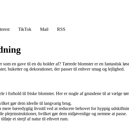
terest
TikTok
Mail
RSS
edning
r som en gave til en du holder af? Tørrede blomster er en fantastisk løs
er, buketter og dekorationer, der passer til enhver smag og lejlighed.
 i forhold til friske blomster. Her er nogle af grundene til at vælge tø
ilket gør dem ideelle til langvarig brug.
 mere bæredygtig livsstil ved at reducere behovet for hyppig udskiftnin
le plejeinstruktioner, hvilket gør dem miljøvenlige og nemme at passe.
føje et strejf af natur til ethvert rum.