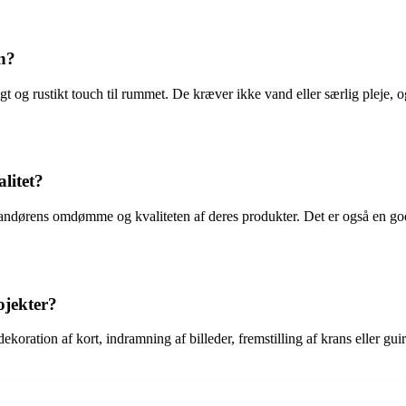
en?
igt og rustikt touch til rummet. De kræver ikke vand eller særlig pleje, o
litet?
randørens omdømme og kvaliteten af deres produkter. Det er også en god
ojekter?
oration af kort, indramning af billeder, fremstilling af krans eller gui