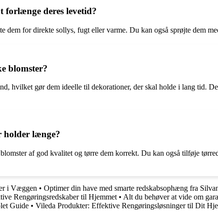
 forlænge deres levetid?
te dem for direkte sollys, fugt eller varme. Du kan også sprøjte dem med
ske blomster?
nd, hvilket gør dem ideelle til dekorationer, der skal holde i lang tid. 
r holder længe?
blomster af god kvalitet og tørre dem korrekt. Du kan også tilføje tørred
ger i Væggen
•
Optimer din have med smarte redskabsophæng fra Silva
ktive Rengøringsredskaber til Hjemmet
•
Alt du behøver at vide om gar
let Guide
•
Vileda Produkter: Effektive Rengøringsløsninger til Dit Hj