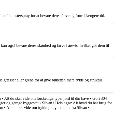
 en blomsterspray for at bevare deres farve og form i længere tid.
De kan også bevare deres skønhed og farve i årevis, hvilket gør dem til
e græsser eller grene for at give buketten mere fylde og struktur.
n
•
Alt du skal vide om forskellige typer jord til din have
•
Gori 304
ager og garage byggesæt
•
Silvan i Helsingør: Alt hvad du har brug for
em
•
Alt du bør vide om trykimprægneret træ fra Silvan
•