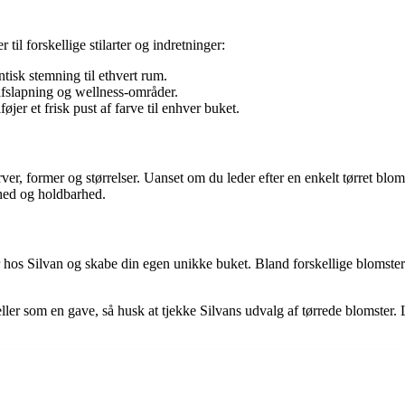
 til forskellige stilarter og indretninger:
ntisk stemning til ethvert rum.
 afslapning og wellness-områder.
jer et frisk pust af farve til enhver buket.
rver, former og størrelser. Uanset om du leder efter en enkelt tørret blo
nhed og holdbarhed.
hos Silvan og skabe din egen unikke buket. Bland forskellige blomster og
eller som en gave, så husk at tjekke Silvans udvalg af tørrede blomster