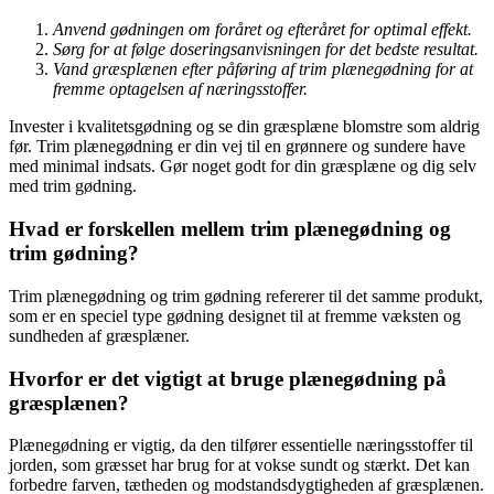
Anvend gødningen om foråret og efteråret for optimal effekt.
Sørg for at følge doseringsanvisningen for det bedste resultat.
Vand græsplænen efter påføring af trim plænegødning for at
fremme optagelsen af næringsstoffer.
Invester i kvalitetsgødning og se din græsplæne blomstre som aldrig
før. Trim plænegødning er din vej til en grønnere og sundere have
med minimal indsats. Gør noget godt for din græsplæne og dig selv
med trim gødning.
Hvad er forskellen mellem trim plænegødning og
trim gødning?
Trim plænegødning og trim gødning refererer til det samme produkt,
som er en speciel type gødning designet til at fremme væksten og
sundheden af græsplæner.
Hvorfor er det vigtigt at bruge plænegødning på
græsplænen?
Plænegødning er vigtig, da den tilfører essentielle næringsstoffer til
jorden, som græsset har brug for at vokse sundt og stærkt. Det kan
forbedre farven, tætheden og modstandsdygtigheden af græsplænen.