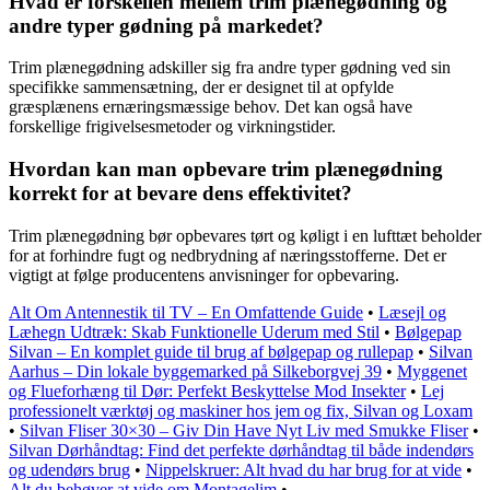
Hvad er forskellen mellem trim plænegødning og
andre typer gødning på markedet?
Trim plænegødning adskiller sig fra andre typer gødning ved sin
specifikke sammensætning, der er designet til at opfylde
græsplænens ernæringsmæssige behov. Det kan også have
forskellige frigivelsesmetoder og virkningstider.
Hvordan kan man opbevare trim plænegødning
korrekt for at bevare dens effektivitet?
Trim plænegødning bør opbevares tørt og køligt i en lufttæt beholder
for at forhindre fugt og nedbrydning af næringsstofferne. Det er
vigtigt at følge producentens anvisninger for opbevaring.
Alt Om Antennestik til TV – En Omfattende Guide
•
Læsejl og
Læhegn Udtræk: Skab Funktionelle Uderum med Stil
•
Bølgepap
Silvan – En komplet guide til brug af bølgepap og rullepap
•
Silvan
Aarhus – Din lokale byggemarked på Silkeborgvej 39
•
Myggenet
og Flueforhæng til Dør: Perfekt Beskyttelse Mod Insekter
•
Lej
professionelt værktøj og maskiner hos jem og fix, Silvan og Loxam
•
Silvan Fliser 30×30 – Giv Din Have Nyt Liv med Smukke Fliser
•
Silvan Dørhåndtag: Find det perfekte dørhåndtag til både indendørs
og udendørs brug
•
Nippelskruer: Alt hvad du har brug for at vide
•
Alt du behøver at vide om Montagelim
•