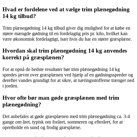
Hvad er fordelene ved at vælge trim plænegødning
14 kg tilbud?
Trim plænegødning 14 kg tilbud giver dig mulighed for at købe en
større mængde gødning til en fordelagtig pris pr. kilo, hvilket kan
være økonomisk fordelagtigt, især hvis du har en større græsplæne.
Hvordan skal trim plænegødning 14 kg anvendes
korrekt på græsplænen?
For at opnå de bedste resultater bør trim plænegødning 14 kg
spredes jævnt over græsplænen ved hjælp af en gødningsspreder og
derefter vandes grundigt for at sikre, at næringsstofferne trænger ned
i jorden.
Hvor ofte bør man gøde græsplænen med trim
plænegødning?
Det anbefales at gøde græsplænen med trim plænegødning ca. 3-4
gange om året, typisk om foråret, sommeren og efteråret, for at
opretholde en sund og frodig græsplæne.