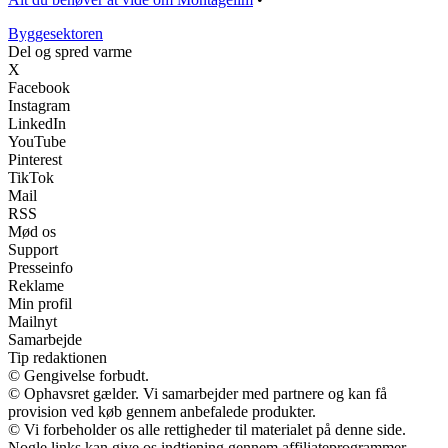
Byggesektoren
Del og spred varme
X
Facebook
Instagram
LinkedIn
YouTube
Pinterest
TikTok
Mail
RSS
Mød os
Support
Presseinfo
Reklame
Min profil
Mailnyt
Samarbejde
Tip redaktionen
© Gengivelse forbudt.
© Ophavsret gælder. Vi samarbejder med partnere og kan få
provision ved køb gennem anbefalede produkter.
© Vi forbeholder os alle rettigheder til materialet på denne side.
Nogle links kan give os indtjening gennem affiliateprogrammer.