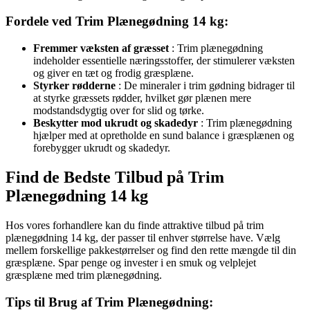
Fordele ved Trim Plænegødning 14 kg:
Fremmer væksten af græsset
: Trim plænegødning
indeholder essentielle næringsstoffer, der stimulerer væksten
og giver en tæt og frodig græsplæne.
Styrker rødderne
: De mineraler i trim gødning bidrager til
at styrke græssets rødder, hvilket gør plænen mere
modstandsdygtig over for slid og tørke.
Beskytter mod ukrudt og skadedyr
: Trim plænegødning
hjælper med at opretholde en sund balance i græsplænen og
forebygger ukrudt og skadedyr.
Find de Bedste Tilbud på Trim
Plænegødning 14 kg
Hos vores forhandlere kan du finde attraktive tilbud på trim
plænegødning 14 kg, der passer til enhver størrelse have. Vælg
mellem forskellige pakkestørrelser og find den rette mængde til din
græsplæne. Spar penge og invester i en smuk og velplejet
græsplæne med trim plænegødning.
Tips til Brug af Trim Plænegødning: