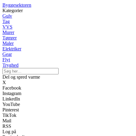
Byggesektoren
Kategorier
Gulv
Tag
VVS
Murer
Tømrer
Maler
Elektriker
Gear
Flyt
Tryghed
Del og spred varme
X
Facebook
Instagram
LinkedIn
YouTube
Pinterest
TikTok
Mail
RSS
Log på