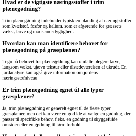
Hvad er de vigtigste næringsstoffer i trim
plænegødning?
Trim plænegødning indeholder typisk en blanding af næringsstoffer
som kvælstof, fosfor og kalium, som er afgørende for græssets
vækst, farve og modstandsdygtighed.
Hvordan kan man identificere behovet for
plænegødning på græsplænen?
Tegn på behovet for plænegødning kan omfatte blegere farve,
langsom vækst, ujævn tekstur eller tilstedeværelsen af ukrudt. En
jordanalyse kan også give information om jordens
næringsstofniveau.
Er trim plænegødning egnet til alle typer
græsplæner?
Ja, trim plænegødning er generelt egnet til de fleste typer
græsplæner, men det kan være en god idé at vælge en gødning, der
passer til specifikke behov, f.eks. en gødning til skyggefulde
områder eller en gødning til tørre forhold.