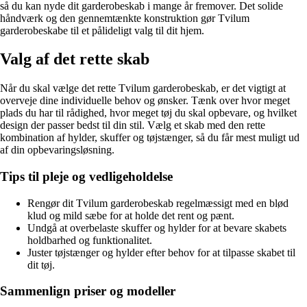
så du kan nyde dit garderobeskab i mange år fremover. Det solide
håndværk og den gennemtænkte konstruktion gør Tvilum
garderobeskabe til et pålideligt valg til dit hjem.
Valg af det rette skab
Når du skal vælge det rette Tvilum garderobeskab, er det vigtigt at
overveje dine individuelle behov og ønsker. Tænk over hvor meget
plads du har til rådighed, hvor meget tøj du skal opbevare, og hvilket
design der passer bedst til din stil. Vælg et skab med den rette
kombination af hylder, skuffer og tøjstænger, så du får mest muligt ud
af din opbevaringsløsning.
Tips til pleje og vedligeholdelse
Rengør dit Tvilum garderobeskab regelmæssigt med en blød
klud og mild sæbe for at holde det rent og pænt.
Undgå at overbelaste skuffer og hylder for at bevare skabets
holdbarhed og funktionalitet.
Juster tøjstænger og hylder efter behov for at tilpasse skabet til
dit tøj.
Sammenlign priser og modeller