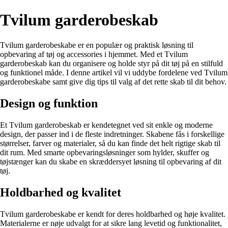
Tvilum garderobeskab
Tvilum garderobeskabe er en populær og praktisk løsning til
opbevaring af tøj og accessories i hjemmet. Med et Tvilum
garderobeskab kan du organisere og holde styr på dit tøj på en stilfuld
og funktionel måde. I denne artikel vil vi uddybe fordelene ved Tvilum
garderobeskabe samt give dig tips til valg af det rette skab til dit behov.
Design og funktion
Et Tvilum garderobeskab er kendetegnet ved sit enkle og moderne
design, der passer ind i de fleste indretninger. Skabene fås i forskellige
størrelser, farver og materialer, så du kan finde det helt rigtige skab til
dit rum. Med smarte opbevaringsløsninger som hylder, skuffer og
tøjstænger kan du skabe en skræddersyet løsning til opbevaring af dit
tøj.
Holdbarhed og kvalitet
Tvilum garderobeskabe er kendt for deres holdbarhed og høje kvalitet.
Materialerne er nøje udvalgt for at sikre lang levetid og funktionalitet,