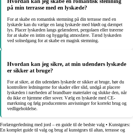
Hvordan kan jeg skabe en romantisk stemning
på min terrasse med en lyskæde?
For at skabe en romantisk stemning på din terrasse med en
lyskæde kan du vælge en lang lyskæde med blødt og dæmpet
lys. Placer lyskæden langs gelænderet, pergolaen eller træerne
for at skabe en intim og hyggelig atmosfære. Tænd lyskæden
ved solnedgang for at skabe en magisk stemning.
Hvordan kan jeg sikre, at min udendørs lyskæde
er sikker at bruge?
For at sikre, at din udendørs lyskæde er sikker at bruge, bør du
kontrollere ledningerne for skader eller slid, undgå at placere
lyskæden i nærheden af brandbare materialer og slukke den, når
du ikke er hjemme eller sover. Vælg en lyskæde med CE-
mærkning og følg producentens anvisninger for korrekt brug og
vedligeholdelse.
Forlængerledning med jord – en guide til de bedste valg
•
Kunstgræs:
En komplet guide til valg og brug af kunstgræs til altan, terrasse og