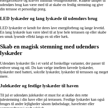
energieffektive og kræver minimal vedligeholdelse. Kulørte lamper til
udendørs brug kan være med til at skabe en festlig stemning og give
din terrasse et personligt præg.
LED lyskæder og lang lyskæde til udendørs brug
LED lyskæder er kendt for deres lave energiforbrug og lange levetid.
En lang lyskæde kan være ideel til at lyse hele terrassen op eller skabe
en smuk lysende effekt langs en sti eller hæk.
Skab en magisk stemning med udendørs
lyskæder
Udendørs lyskæder fås i et væld af forskellige varianter, der passer til
enhver smag og stil. Du kan vælge imellem farvede lyskæder,
lyskæder med batteri, solcelle lyskæder, lyskæder til terrassen og meget
mere.
Julekæder og festlige lyskæder til haven
Til jul er udendørs julekæder et must for at skabe den rette
julestemning i din have eller på terrassen. Festlige lyskæder kan også
bruges til andre lejligheder såsom fødselsdage, havefester eller