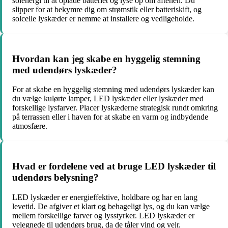
solenergi til at oplade batteriet og lyse op om aftenen. Du
slipper for at bekymre dig om strømstik eller batteriskift, og
solcelle lyskæder er nemme at installere og vedligeholde.
Hvordan kan jeg skabe en hyggelig stemning
med udendørs lyskæder?
For at skabe en hyggelig stemning med udendørs lyskæder kan
du vælge kulørte lamper, LED lyskæder eller lyskæder med
forskellige lysfarver. Placer lyskæderne strategisk rundt omkring
på terrassen eller i haven for at skabe en varm og indbydende
atmosfære.
Hvad er fordelene ved at bruge LED lyskæder til
udendørs belysning?
LED lyskæder er energieffektive, holdbare og har en lang
levetid. De afgiver et klart og behageligt lys, og du kan vælge
mellem forskellige farver og lysstyrker. LED lyskæder er
velegnede til udendørs brug, da de tåler vind og vejr.