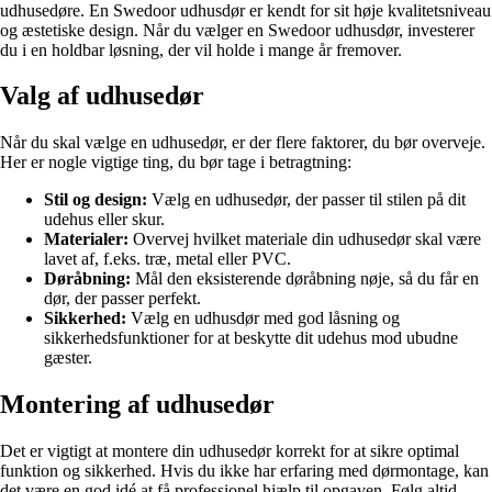
udhusedøre. En Swedoor udhusdør er kendt for sit høje kvalitetsniveau
og æstetiske design. Når du vælger en Swedoor udhusdør, investerer
du i en holdbar løsning, der vil holde i mange år fremover.
Valg af udhusedør
Når du skal vælge en udhusedør, er der flere faktorer, du bør overveje.
Her er nogle vigtige ting, du bør tage i betragtning:
Stil og design:
Vælg en udhusedør, der passer til stilen på dit
udehus eller skur.
Materialer:
Overvej hvilket materiale din udhusedør skal være
lavet af, f.eks. træ, metal eller PVC.
Døråbning:
Mål den eksisterende døråbning nøje, så du får en
dør, der passer perfekt.
Sikkerhed:
Vælg en udhusdør med god låsning og
sikkerhedsfunktioner for at beskytte dit udehus mod ubudne
gæster.
Montering af udhusedør
Det er vigtigt at montere din udhusedør korrekt for at sikre optimal
funktion og sikkerhed. Hvis du ikke har erfaring med dørmontage, kan
det være en god idé at få professionel hjælp til opgaven. Følg altid