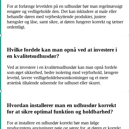
For at forlænge levetiden på en udhusdør bør man regelmæssigt
rengøre og vedligeholde den. Det kan inkludere at male eller
behandle døren med vejrbeskyttende produkter, justere
hængsler og låse, samt sikre, at døren fungerer korrekt og tætner
ordentligt.
Hvilke fordele kan man opnå ved at investere i
en kvalitetsudhusdør?
Ved at investere i en kvalitetsudhusdør kan man opnå fordele
som øget sikkerhed, bedre isolering mod vejrforhold, længere
levetid, lavere vedligeholdelsesomkostninger og et mere
æstetisk tiltalende udseende for udhuset eller skuret.
Hvordan installerer man en udhusdør korrekt
for at sikre optimal funktion og holdbarhed?
For at installere en udhusdør korrekt bør man følge
producentens anvisninger nøje og sørge for, at døren er korrekt