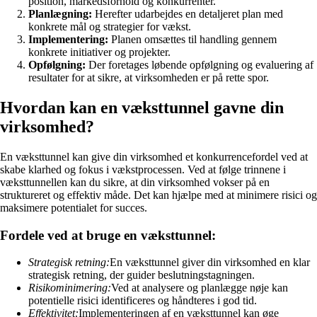
position, markedsforhold og konkurrenter.
Planlægning:
Herefter udarbejdes en detaljeret plan med
konkrete mål og strategier for vækst.
Implementering:
Planen omsættes til handling gennem
konkrete initiativer og projekter.
Opfølgning:
Der foretages løbende opfølgning og evaluering af
resultater for at sikre, at virksomheden er på rette spor.
Hvordan kan en væksttunnel gavne din
virksomhed?
En væksttunnel kan give din virksomhed et konkurrencefordel ved at
skabe klarhed og fokus i vækstprocessen. Ved at følge trinnene i
væksttunnellen kan du sikre, at din virksomhed vokser på en
struktureret og effektiv måde. Det kan hjælpe med at minimere risici og
maksimere potentialet for succes.
Fordele ved at bruge en væksttunnel:
Strategisk retning:
En væksttunnel giver din virksomhed en klar
strategisk retning, der guider beslutningstagningen.
Risikominimering:
Ved at analysere og planlægge nøje kan
potentielle risici identificeres og håndteres i god tid.
Effektivitet:
Implementeringen af en væksttunnel kan øge