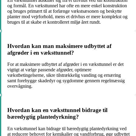
En væksttunnel adskiller sig fra et drivhus ved sin konstruktion
og formål. En væksttunnel har ofte en mere enkel konstruktion
og bruges primært til at forlænge vækstsæsonen og beskytte
planter mod vejrforhold, mens et drivhus er mere komplekst og
bruges til at skabe et kontrolleret miljø året rundt.
Hvordan kan man maksimere udbyttet af
afgrøder i en væksttunnel?
For at maksimere udbyttet af afgrøder i en væksttunnel er det
vigtigt at vælge passende afgrøder, optimere
vækstbetingelserne, sikre tilstrækkelig vanding og ernæring
samt forebygge skadedyr og sygdomme gennem regelmæssig
overvågning.
Hvordan kan en væksttunnel bidrage til
bæredygtig plantedyrkning?
En væksttunnel kan bidrage til bæredygtig plantedyrkning ved
at reducere behovet for kemikalier og vandforbrug, øge udbyttet