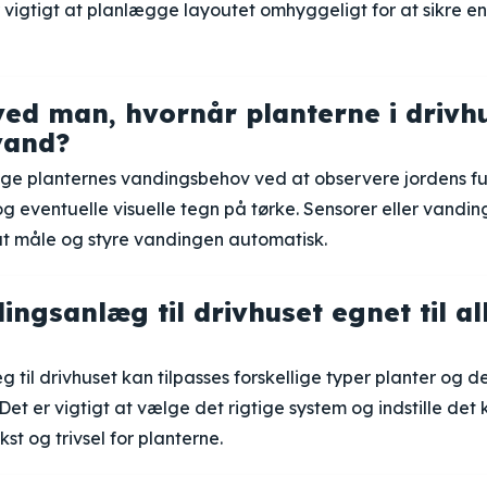
 vigtigt at planlægge layoutet omhyggeligt for at sikre en
ed man, hvornår planterne i drivh
vand?
e planternes vandingsbehov ved at observere jordens f
g eventuelle visuelle tegn på tørke. Sensorer eller vand
at måle og styre vandingen automatisk.
ingsanlæg til drivhuset egnet til al
 til drivhuset kan tilpasses forskellige typer planter og de
et er vigtigt at vælge det rigtige system og indstille det k
st og trivsel for planterne.