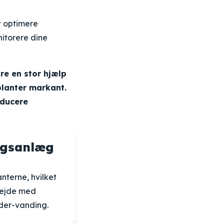
t optimere
nitorere dine
re en stor hjælp
planter markant.
educere
ingsanlæg
nterne, hvilket
rbejde med
nder-vanding.