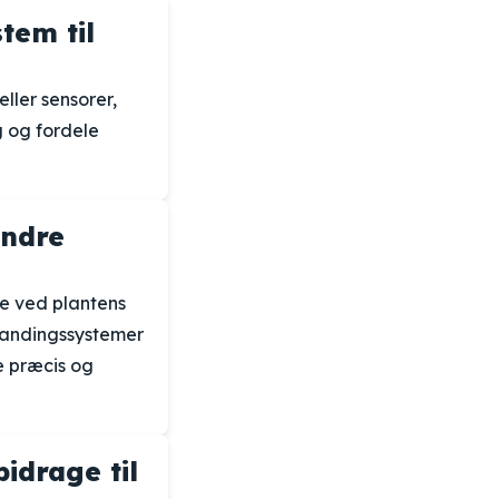
tem til
ller sensorer,
g og fordele
andre
e ved plantens
 vandingssystemer
e præcis og
idrage til