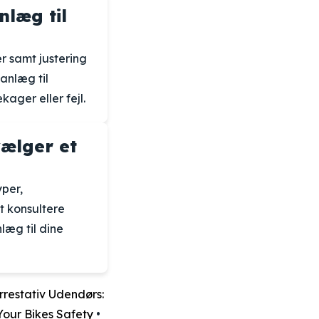
læg til
er samt justering
anlæg til
ager eller fejl.
vælger et
yper,
t konsultere
læg til dine
rrestativ Udendørs:
 Your Bikes Safety
•