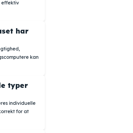
 effektiv
uset har
ugtighed,
ingscomputere kan
le typer
res individuelle
orrekt for at