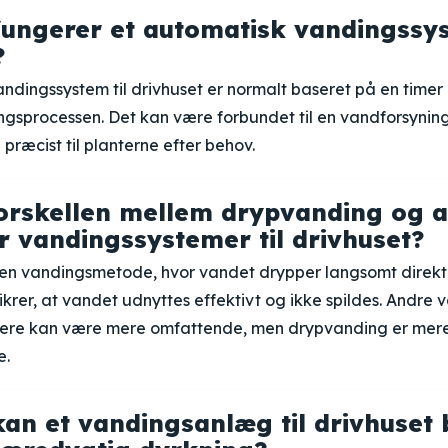
ungerer et automatisk vandingssys
?
ndingssystem til drivhuset er normalt baseret på en timer e
ngsprocessen. Det kan være forbundet til en vandforsynin
præcist til planterne efter behov.
orskellen mellem drypvanding og 
r vandingssystemer til drivhuset?
en vandingsmetode, hvor vandet drypper langsomt direkt
ikrer, at vandet udnyttes effektivt og ikke spildes. Andre
nklere kan være mere omfattende, men drypvanding er mer
e.
an et vandingsanlæg til drivhuset b