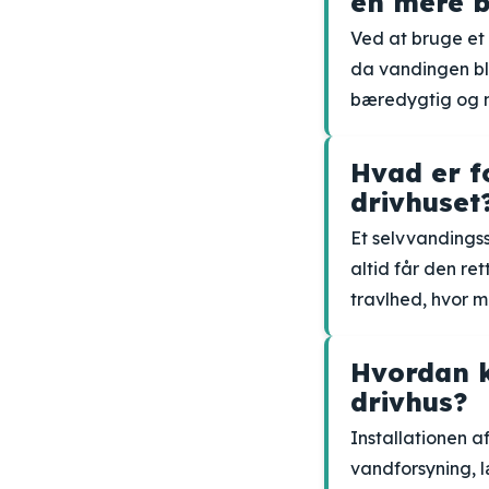
en mere b
Ved at bruge et
da vandingen bli
bæredygtig og m
Hvad er f
drivhuset
Et selvvandingss
altid får den re
travlhed, hvor m
Hvordan k
drivhus?
Installationen a
vandforsyning, l