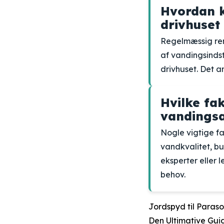
Hvordan k
drivhuset 
Regelmæssig reng
af vandingsindst
drivhuset. Det a
Hvilke fa
vandingsan
Nogle vigtige fa
vandkvalitet, bu
eksperter eller 
behov.
Jordspyd til Paraso
Den Ultimative Guide