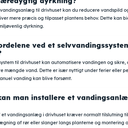
æredygtig dyrkning?
 vandingsanlæg til drivhuset kan du reducere vandspild o
ver mere præcis og tilpasset plantens behov. Dette kan bi
iljøvenlig dyrkning.
ordelene ved et selvvandingssystem
?
ystem til drivhuset kan automatisere vandingen og sikre, 
tte mængde vand. Dette er især nyttigt under ferier eller 
anuel vanding kan blive forsømt.
an man installere et vandingsanlæg
f et vandingsanlæg i drivhuset kræver normalt tilslutning ti
ægning af rør eller slanger langs planterne og montering af