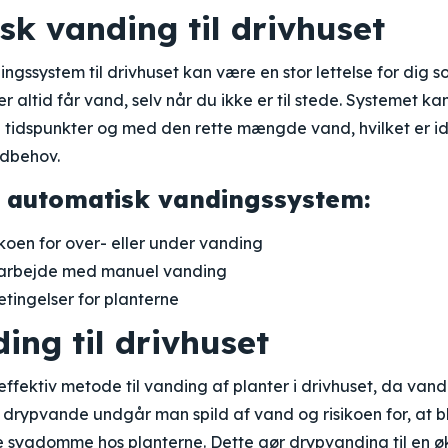
k vanding til drivhuset
ngssystem til drivhuset kan være en stor lettelse for dig 
er altid får vand, selv når du ikke er til stede. Systemet kan i
tidspunkter og med den rette mængde vand, hvilket er ide
ndbehov.
d automatisk vandingssystem:
koen for over- eller under vanding
 arbejde med manuel vanding
tingelser for planterne
ing til drivhuset
ffektiv metode til vanding af planter i drivhuset, da vand
t drypvande undgår man spild af vand og risikoen for, at b
e sygdomme hos planterne. Dette gør drypvanding til en 