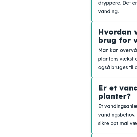
dryppere. Det er
vanding.
Hvordan v
brug for 
Man kan overvåg
plantens vækst o
også bruges til 
Er et vand
planter?
Et vandingsanlæg
vandingsbehov. D
sikre optimal væk