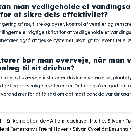
an man vedligeholde et vandingsan
for at sikre dets effektivitet?
øring af rør, filtre og dyser, kontrol af ventiler og sensor
illingerne er vigtige skridt for at vedligeholde et vandings
nbefales også at tjekke systemet jævnligt for eventuelle læk
ktorer bør man overveje, når man 
læg til sit drivhus?
ktorer at overveje inkluderer drivhusets størrelse, plantet
dget og personlige præferencer. Det er også en god idé a
leverandører for at få råd om det mest egnede vandingsan
l – En komplet guide
•
Alt om legehuse i træ hos Silvan
•
Tø
 til Tørrestativ i Træ til Haven
•
Silvan Cykellås: Ensuring