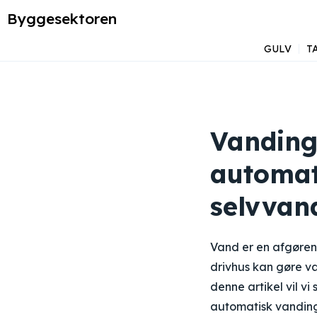
Byggesektoren
GULV
T
Vandings
automat
selvvand
Vand er en afgørende
drivhus kan gøre va
denne artikel vil v
automatisk vanding