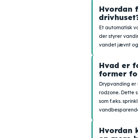
Hvordan f
drivhuset
Et automatisk va
der styrer vandi
vandet jævnt og 
Hvad er f
former fo
Drypvanding er 
rodzone. Dette s
som f.eks. spri
vandbesparend
Hvordan k