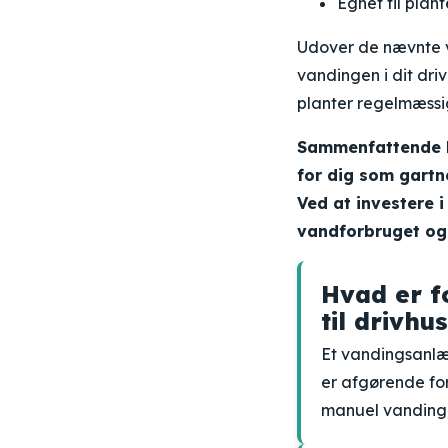
Egnet til plan
Udover de nævnte v
vandingen i dit driv
planter regelmæssig
Sammenfattende ka
for dig som gartn
Ved at investere i
vandforbruget og 
Hvad er f
til drivhu
Et vandingsanlæg
er afgørende for
manuel vanding, 