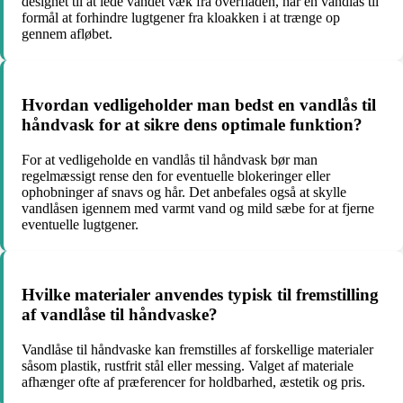
designet til at lede vandet væk fra overfladen, har en vandlås til
formål at forhindre lugtgener fra kloakken i at trænge op
gennem afløbet.
Hvordan vedligeholder man bedst en vandlås til
håndvask for at sikre dens optimale funktion?
For at vedligeholde en vandlås til håndvask bør man
regelmæssigt rense den for eventuelle blokeringer eller
ophobninger af snavs og hår. Det anbefales også at skylle
vandlåsen igennem med varmt vand og mild sæbe for at fjerne
eventuelle lugtgener.
Hvilke materialer anvendes typisk til fremstilling
af vandlåse til håndvaske?
Vandlåse til håndvaske kan fremstilles af forskellige materialer
såsom plastik, rustfrit stål eller messing. Valget af materiale
afhænger ofte af præferencer for holdbarhed, æstetik og pris.