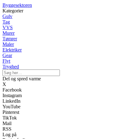
Byggesektoren
Kategorier
Gulv
Tag
VVS
Murer
Tømrer
Maler
Elektriker
Gear
Flyt
Tryghed
Del og spred varme
X
Facebook
Instagram
LinkedIn
YouTube
Pinterest
TikTok
Mail
RSS
Log på