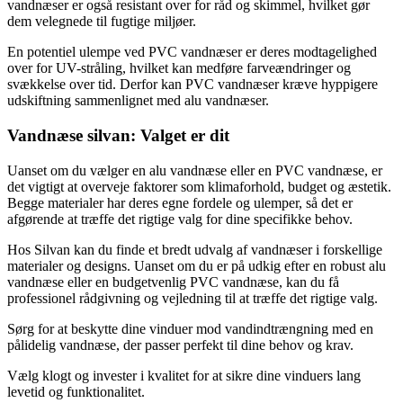
vandnæser er også resistant over for råd og skimmel, hvilket gør
dem velegnede til fugtige miljøer.
En potentiel ulempe ved PVC vandnæser er deres modtagelighed
over for UV-stråling, hvilket kan medføre farveændringer og
svækkelse over tid. Derfor kan PVC vandnæser kræve hyppigere
udskiftning sammenlignet med alu vandnæser.
Vandnæse silvan: Valget er dit
Uanset om du vælger en alu vandnæse eller en PVC vandnæse, er
det vigtigt at overveje faktorer som klimaforhold, budget og æstetik.
Begge materialer har deres egne fordele og ulemper, så det er
afgørende at træffe det rigtige valg for dine specifikke behov.
Hos Silvan kan du finde et bredt udvalg af vandnæser i forskellige
materialer og designs. Uanset om du er på udkig efter en robust alu
vandnæse eller en budgetvenlig PVC vandnæse, kan du få
professionel rådgivning og vejledning til at træffe det rigtige valg.
Sørg for at beskytte dine vinduer mod vandindtrængning med en
pålidelig vandnæse, der passer perfekt til dine behov og krav.
Vælg klogt og invester i kvalitet for at sikre dine vinduers lang
levetid og funktionalitet.