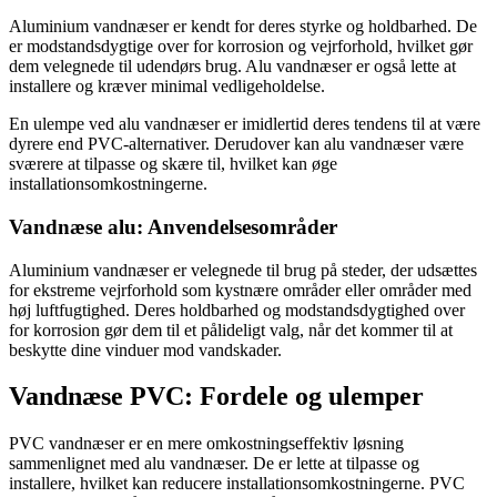
Aluminium vandnæser er kendt for deres styrke og holdbarhed. De
er modstandsdygtige over for korrosion og vejrforhold, hvilket gør
dem velegnede til udendørs brug. Alu vandnæser er også lette at
installere og kræver minimal vedligeholdelse.
En ulempe ved alu vandnæser er imidlertid deres tendens til at være
dyrere end PVC-alternativer. Derudover kan alu vandnæser være
sværere at tilpasse og skære til, hvilket kan øge
installationsomkostningerne.
Vandnæse alu: Anvendelsesområder
Aluminium vandnæser er velegnede til brug på steder, der udsættes
for ekstreme vejrforhold som kystnære områder eller områder med
høj luftfugtighed. Deres holdbarhed og modstandsdygtighed over
for korrosion gør dem til et pålideligt valg, når det kommer til at
beskytte dine vinduer mod vandskader.
Vandnæse PVC: Fordele og ulemper
PVC vandnæser er en mere omkostningseffektiv løsning
sammenlignet med alu vandnæser. De er lette at tilpasse og
installere, hvilket kan reducere installationsomkostningerne. PVC