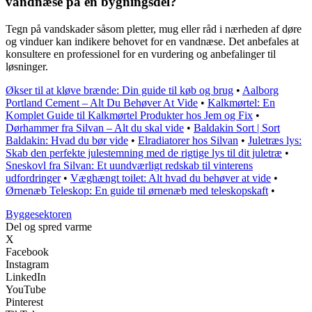
vandnæse på en bygningsdel?
Tegn på vandskader såsom pletter, mug eller råd i nærheden af døre
og vinduer kan indikere behovet for en vandnæse. Det anbefales at
konsultere en professionel for en vurdering og anbefalinger til
løsninger.
Økser til at kløve brænde: Din guide til køb og brug
•
Aalborg
Portland Cement – Alt Du Behøver At Vide
•
Kalkmørtel: En
Komplet Guide til Kalkmørtel Produkter hos Jem og Fix
•
Dørhammer fra Silvan – Alt du skal vide
•
Baldakin Sort | Sort
Baldakin: Hvad du bør vide
•
Elradiatorer hos Silvan
•
Juletræs lys:
Skab den perfekte julestemning med de rigtige lys til dit juletræ
•
Sneskovl fra Silvan: Et uundværligt redskab til vinterens
udfordringer
•
Væghængt toilet: Alt hvad du behøver at vide
•
Ørnenæb Teleskop: En guide til ørnenæb med teleskopskaft
•
Byggesektoren
Del og spred varme
X
Facebook
Instagram
LinkedIn
YouTube
Pinterest