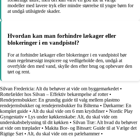
modeller med lavere tryk eller mindre størrelse til yngre børn for
at undgå utilsigtede skader.
Hvordan kan man forhindre lækager eller
blokeringer i en vandpistol?
For at forhindre lækager eller blokeringer i en vandpistol bør
man regelmæssigt inspicere og vedligeholde den, undgå at
overfylde den med vand, skylle den efter brug og opbevare den
tørt og rent.
Silvan Fredericia: Alt du behøver at vide om byggemarkedet
•
Rottefælder hos Silvan – Effektiv bekæmpelse af rotter
•
Rendejernsbukker: En grundig guide til valg mellem plastmo
rendejernsbukker og rendejernsbukker fra Biltema
•
Dørkarme: En
komplet guide
•
Alt du skal vide om 6 mm krydsfiner
•
Nordic Play
Gyngestativ
•
Lys under køkkenskabe: Alt, du skal vide om
underskabsbelysning til dit køkken
•
Silvan Træ: Alt hvad du behøver
at vide om træplader
•
Makita Bor- og Bitssæt: Guide til at Vælge det
Rigtige Sæt
•
Alt, du skal vide om en pælehammer
•