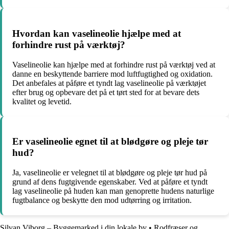
Hvordan kan vaselineolie hjælpe med at
forhindre rust på værktøj?
Vaselineolie kan hjælpe med at forhindre rust på værktøj ved at
danne en beskyttende barriere mod luftfugtighed og oxidation.
Det anbefales at påføre et tyndt lag vaselineolie på værktøjet
efter brug og opbevare det på et tørt sted for at bevare dets
kvalitet og levetid.
Er vaselineolie egnet til at blødgøre og pleje tør
hud?
Ja, vaselineolie er velegnet til at blødgøre og pleje tør hud på
grund af dens fugtgivende egenskaber. Ved at påføre et tyndt
lag vaselineolie på huden kan man genoprette hudens naturlige
fugtbalance og beskytte den mod udtørring og irritation.
Silvan Viborg – Byggemarked i din lokale by
•
Rodfræser og