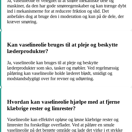
Ja, vaselineolie er velegnet til at smøre mekaniske dele og
maskiner, da den har gode smøreegenskaber og kan trænge dybt
ind i mekanismerne for at reducere friktion og slid. Det
anbefales dog at bruge den i moderation og kun på de dele, der
kræver smøring.
Kan vaselineolie bruges til at pleje og beskytte
læderprodukter?
Ja, vaselineolie kan bruges til at pleje og beskytte
læderprodukter som sko, tasker og møbler. Ved regelmæssig
påføring kan vaselineolie holde læderet blødt, smidigt og
modstandsdygtigt over for revner og udtørring.
Hvordan kan vaselineolie hjælpe med at fjerne
klæbrige rester og limrester?
Vaselineolie kan effektivt opløse og løsne klæbrige rester og
limrester fra forskellige overflader. Ved at påføre en smule
vaselineolie på det berørte område og lade det virke i et stykke