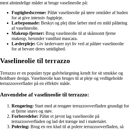
mest almindelige måder at bruge vaselineolie på:
Fugtighedscreme:
Påfør vaselineolie på tørre områder af huden
for at give intensiv fugtpleje.
Læbepomade:
Beskyt og plej dine læber med en mild påføring
af vaselineolie.
Makeup-fjerner:
Brug vaselineolie til at skånsomt fjerne
makeup, herunder vandfast mascara.
Læderpleje:
Giv lædervarer nyt liv ved at påføre vaselineolie
for at bevare deres smidighed.
Vaselineolie til terrazzo
Terrazzo er en populær type gulvbelægning kendt for sit smukke og
holdbare design. Vaselineolie kan bruges til at pleje og vedligeholde
terrazzooverflader på en effektiv måde.
Anvendelse af vaselineolie til terrazzo:
Rengøring:
Start med at rengøre terrazzooverfladen grundigt for
at fjerne snavs og støv.
Forberedelse:
Påfør et jævnt lag vaselineolie på
terrazzooverfladen og lad det trænge ind i materialet.
Polering:
Brug en ren klud til at polere terrazzooverfladen, så