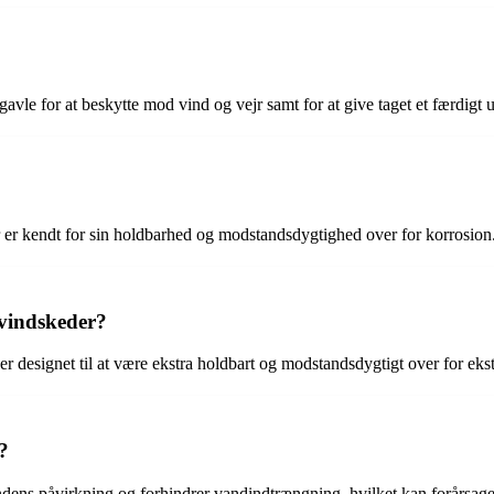
gavle for at beskytte mod vind og vejr samt for at give taget et færdigt
r er kendt for sin holdbarhed og modstandsdygtighed over for korrosion
 vindskeder?
 er designet til at være ekstra holdbart og modstandsdygtigt over for eks
?
ndens påvirkning og forhindrer vandindtrængning, hvilket kan forårsag