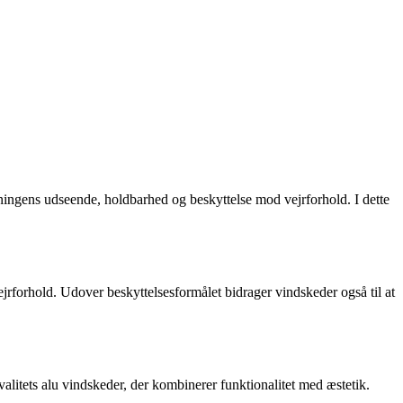
ygningens udseende, holdbarhed og beskyttelse mod vejrforhold. I dette
ejrforhold. Udover beskyttelsesformålet bidrager vindskeder også til at
litets alu vindskeder, der kombinerer funktionalitet med æstetik.