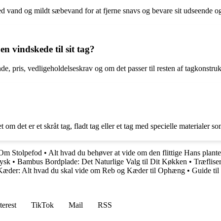
 vand og mildt sæbevand for at fjerne snavs og bevare sit udseende og
n vindskede til sit tag?
de, pris, vedligeholdelseskrav og om det passer til resten af tagkonstru
t om det er et skråt tag, fladt tag eller et tag med specielle materialer s
 Om Stolpefod
•
Alt hvad du behøver at vide om den flittige Hans plante
Jysk
•
Bambus Bordplade: Det Naturlige Valg til Dit Køkken
•
Træflise
Kæder: Alt hvad du skal vide om Reb og Kæder til Ophæng
•
Guide til
terest
TikTok
Mail
RSS