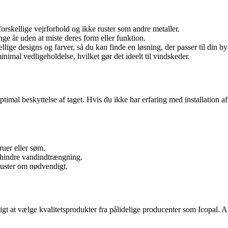
orskellige vejrforhold og ikke ruster som andre metaller.
nge år uden at miste deres form eller funktion.
llige designs og farver, så du kan finde en løsning, der passer til din by
nimal vedligeholdelse, hvilket gør det ideelt til vindskeder.
 optimal beskyttelse af taget. Hvis du ikke har erfaring med installation a
uer eller søm.
orhindre vandindtrængning.
 juster om nødvendigt.
tigt at vælge kvalitetsprodukter fra pålidelige producenter som Icopal. A