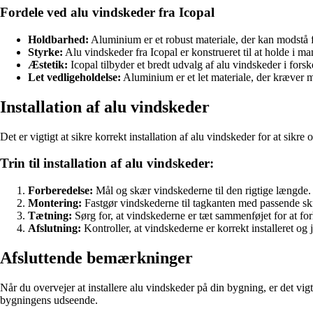
Fordele ved alu vindskeder fra Icopal
Holdbarhed:
Aluminium er et robust materiale, der kan modstå f
Styrke:
Alu vindskeder fra Icopal er konstrueret til at holde i ma
Æstetik:
Icopal tilbyder et bredt udvalg af alu vindskeder i forske
Let vedligeholdelse:
Aluminium er et let materiale, der kræver mi
Installation af alu vindskeder
Det er vigtigt at sikre korrekt installation af alu vindskeder for at sikre
Trin til installation af alu vindskeder:
Forberedelse:
Mål og skær vindskederne til den rigtige længde.
Montering:
Fastgør vindskederne til tagkanten med passende skr
Tætning:
Sørg for, at vindskederne er tæt sammenføjet for at f
Afslutning:
Kontroller, at vindskederne er korrekt installeret og
Afsluttende bemærkninger
Når du overvejer at installere alu vindskeder på din bygning, er det vig
bygningens udseende.