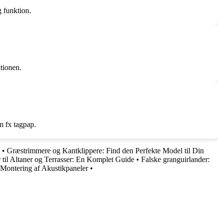
 funktion.
ktionen.
om fx tagpap.
•
Græstrimmere og Kantklippere: Find den Perfekte Model til Din
r til Altaner og Terrasser: En Komplet Guide
•
Falske granguirlander:
 Montering af Akustikpaneler
•