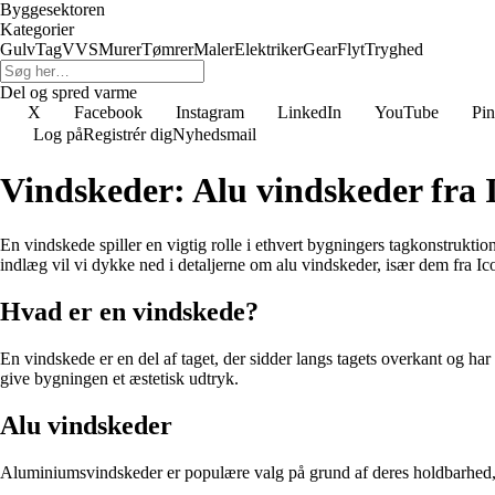
Byggesektoren
Kategorier
Gulv
Tag
VVS
Murer
Tømrer
Maler
Elektriker
Gear
Flyt
Tryghed
Del og spred varme
X
Facebook
Instagram
LinkedIn
YouTube
Pin
Log på
Registrér dig
Nyhedsmail
Vindskeder: Alu vindskeder fra 
En vindskede spiller en vigtig rolle i ethvert bygningers tagkonstrukti
indlæg vil vi dykke ned i detaljerne om alu vindskeder, især dem fra Ic
Hvad er en vindskede?
En vindskede er en del af taget, der sidder langs tagets overkant og har
give bygningen et æstetisk udtryk.
Alu vindskeder
Aluminiumsvindskeder er populære valg på grund af deres holdbarhed, st