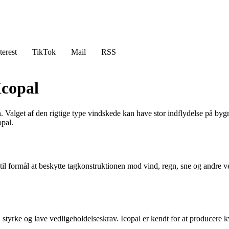
terest
TikTok
Mail
RSS
Icopal
on. Valget af den rigtige type vindskede kan have stor indflydelse på b
opal.
 til formål at beskytte tagkonstruktionen mod vind, regn, sne og andre v
yrke og lave vedligeholdelseskrav. Icopal er kendt for at producere kva