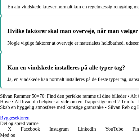
En alu vindskede kræver normalt kun en regelmæssig rengøring med
Hvilke faktorer skal man overveje, når man vælger e
Nogle vigtige faktorer at overveje er materialets holdbarhed, udseen
Kan en vindskede installeres på alle typer tag?
Ja, en vindskede kan normalt installeres på de fleste typer tag, uanse
Silvan Rammer 50×70: Find den perfekte ramme til dine billeder
•
Alt
Have
•
Alt hvad du behøver at vide om en Trappestige med 2 Trin fra 
Skab en hyggelig atmosfære med kunstige granranke
•
Silvan Reb og 
Byggesektoren
Del og spred varme
X
Facebook
Instagram
LinkedIn
YouTube
Pin
Mød os