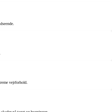
 udseende.
.
treme vejrforhold.
e skader på taget og bygningen.