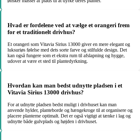
ønsker masser af plads til at dyrke deres planter.
Hvad er fordelene ved at vælge et orangeri frem
for et traditionelt drivhus?
Et orangeri som Vitavia Sirius 13000 giver en mere elegant og
luksuriøs følelse med dets sorte farve og stilfulde design. Det
kan også fungere som et ekstra rum til afslapning og hygge,
udover at være et sted til plantedyrkning.
Hvordan kan man bedst udnytte pladsen i et
Vitavia Sirius 13000 drivhus?
For at udnytte pladsen bedst muligt i drivhuset kan man
anvende hylder, planteborde og hængekroge til at organisere og
placere planterne optimalt. Det er også vigtigt at tænke i lag og
udnytte både gulvplads og højden i drivhuset.