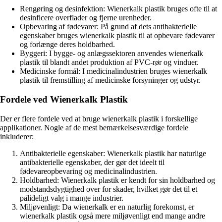
Rengøring og desinfektion: Wienerkalk plastik bruges ofte til at
desinficere overflader og fjerne urenheder.
Opbevaring af fødevarer: På grund af dets antibakterielle
egenskaber bruges wienerkalk plastik til at opbevare fødevarer
og forlænge deres holdbarhed.
Byggeri: I bygge- og anlægssektoren anvendes wienerkalk
plastik til blandt andet produktion af PVC-rør og vinduer.
Medicinske formål: I medicinalindustrien bruges wienerkalk
plastik til fremstilling af medicinske forsyninger og udstyr.
Fordele ved Wienerkalk Plastik
Der er flere fordele ved at bruge wienerkalk plastik i forskellige
applikationer. Nogle af de mest bemærkelsesværdige fordele
inkluderer:
Antibakterielle egenskaber: Wienerkalk plastik har naturlige
antibakterielle egenskaber, der gør det ideelt til
fødevareopbevaring og medicinalindustrien.
Holdbarhed: Wienerkalk plastik er kendt for sin holdbarhed og
modstandsdygtighed over for skader, hvilket gør det til et
pålideligt valg i mange industrier.
Miljøvenligt: Da wienerkalk er en naturlig forekomst, er
wienerkalk plastik også mere miljøvenligt end mange andre