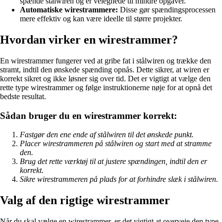
spænde stålwiren og er velegnede til mindre opgaver.
Automatiske wirestrammere:
Disse gør spændingsprocessen
mere effektiv og kan være ideelle til større projekter.
Hvordan virker en wirestrammer?
En wirestrammer fungerer ved at gribe fat i stålwiren og trække den
stramt, indtil den ønskede spænding opnås. Dette sikrer, at wiren er
korrekt sikret og ikke løsner sig over tid. Det er vigtigt at vælge den
rette type wirestrammer og følge instruktionerne nøje for at opnå det
bedste resultat.
Sådan bruger du en wirestrammer korrekt:
Fastgør den ene ende af stålwiren til det ønskede punkt.
Placer wirestrammeren på stålwiren og start med at stramme
den.
Brug det rette værktøj til at justere spændingen, indtil den er
korrekt.
Sikre wirestrammeren på plads for at forhindre slæk i stålwiren.
Valg af den rigtige wirestrammer
Når du skal vælge en wirestrammer, er det vigtigt at overveje den type