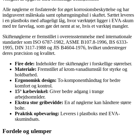
Alle nøglerne er fosfaterede for øget korrosionsbeskyttelse og har
indgraveret måleskala samt ophængningshul i skaftet. Sættet leveres
i en plastboks med aftageligt låg, hvor værktøjet ligger i EVA-skum
med tre farvelag, som gør det nemt at se, hvis et værktøj mangler.
Skiftenøglerne er fremstillet i overensstemmelse med internationale
standarder som ISO 6787-1982, ASME B107.8-1996, BS 6333-
1995, DIN 3117-1988 og JIS B4604-1976, hvilket understreger
deres præcision og kvalitet.
Fire dele:
Indeholder fire skiftenøgler i forskellige størrelser.
Materiale:
Fremstillet af krom-vanadiumstål for styrke og
holdbarhed.
Ergonomisk design:
To-komponenthåndtag for bedre
komfort og kontrol.
15° kæbevinkel:
Giver bedre adgang i trange
arbejdsområder.
Ekstra stor gribevidde:
En af nøglerne kan håndtere større
bolte.
Praktisk opbevaring:
Leveres i plastboks med EVA-
skumindsats.
Fordele og ulemper