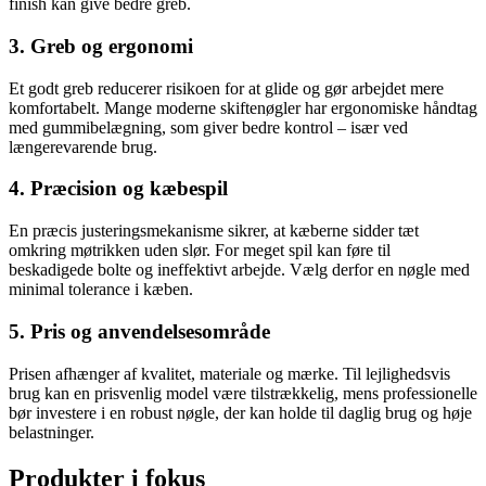
finish kan give bedre greb.
3. Greb og ergonomi
Et godt greb reducerer risikoen for at glide og gør arbejdet mere
komfortabelt. Mange moderne skiftenøgler har ergonomiske håndtag
med gummibelægning, som giver bedre kontrol – især ved
længerevarende brug.
4. Præcision og kæbespil
En præcis justeringsmekanisme sikrer, at kæberne sidder tæt
omkring møtrikken uden slør. For meget spil kan føre til
beskadigede bolte og ineffektivt arbejde. Vælg derfor en nøgle med
minimal tolerance i kæben.
5. Pris og anvendelsesområde
Prisen afhænger af kvalitet, materiale og mærke. Til lejlighedsvis
brug kan en prisvenlig model være tilstrækkelig, mens professionelle
bør investere i en robust nøgle, der kan holde til daglig brug og høje
belastninger.
Produkter i fokus