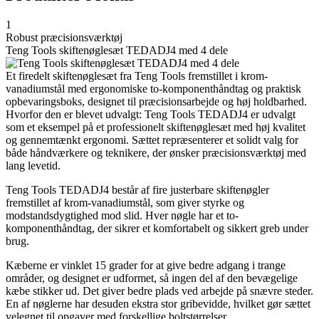
1
Robust præcisionsværktøj
Teng Tools skiftenøglesæt TEDADJ4 med 4 dele
Et firedelt skiftenøglesæt fra Teng Tools fremstillet i krom-
vanadiumstål med ergonomiske to-komponenthåndtag og praktisk
opbevaringsboks, designet til præcisionsarbejde og høj holdbarhed.
Hvorfor den er blevet udvalgt: Teng Tools TEDADJ4 er udvalgt
som et eksempel på et professionelt skiftenøglesæt med høj kvalitet
og gennemtænkt ergonomi. Sættet repræsenterer et solidt valg for
både håndværkere og teknikere, der ønsker præcisionsværktøj med
lang levetid.
Teng Tools TEDADJ4 består af fire justerbare skiftenøgler
fremstillet af krom-vanadiumstål, som giver styrke og
modstandsdygtighed mod slid. Hver nøgle har et to-
komponenthåndtag, der sikrer et komfortabelt og sikkert greb under
brug.
Kæberne er vinklet 15 grader for at give bedre adgang i trange
områder, og designet er udformet, så ingen del af den bevægelige
kæbe stikker ud. Det giver bedre plads ved arbejde på snævre steder.
En af nøglerne har desuden ekstra stor gribevidde, hvilket gør sættet
velegnet til opgaver med forskellige boltstørrelser.