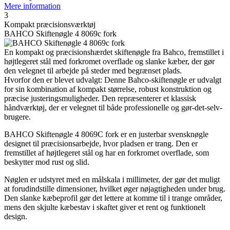
Mere information
3
Kompakt præcisionsværktøj
BAHCO Skiftenøgle 4 8069c fork
En kompakt og præcisionshærdet skiftenøgle fra Bahco, fremstillet i
højtlegeret stål med forkromet overflade og slanke kæber, der gør
den velegnet til arbejde på steder med begrænset plads.
Hvorfor den er blevet udvalgt: Denne Bahco-skiftenøgle er udvalgt
for sin kombination af kompakt størrelse, robust konstruktion og
præcise justeringsmuligheder. Den repræsenterer et klassisk
håndværktøj, der er velegnet til både professionelle og gør-det-selv-
brugere.
BAHCO Skiftenøgle 4 8069C fork er en justerbar svensknøgle
designet til præcisionsarbejde, hvor pladsen er trang. Den er
fremstillet af højtlegeret stål og har en forkromet overflade, som
beskytter mod rust og slid.
Nøglen er udstyret med en målskala i millimeter, der gør det muligt
at forudindstille dimensioner, hvilket øger nøjagtigheden under brug.
Den slanke kæbeprofil gør det lettere at komme til i trange områder,
mens den skjulte kæbestav i skaftet giver et rent og funktionelt
design.