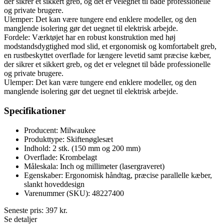
der sikrer et sikkert greb, og det er velegnet til både professionelle
og private brugere.
Ulemper: Det kan være tungere end enklere modeller, og den
manglende isolering gør det uegnet til elektrisk arbejde.
Fordele: Værktøjet har en robust konstruktion med høj
modstandsdygtighed mod slid, et ergonomisk og komfortabelt greb,
en rustbeskyttet overflade for længere levetid samt præcise kæber,
der sikrer et sikkert greb, og det er velegnet til både professionelle
og private brugere.
Ulemper: Det kan være tungere end enklere modeller, og den
manglende isolering gør det uegnet til elektrisk arbejde.
Specifikationer
Producent: Milwaukee
Produkttype: Skiftenøglesæt
Indhold: 2 stk. (150 mm og 200 mm)
Overflade: Krombelagt
Måleskala: Inch og millimeter (lasergraveret)
Egenskaber: Ergonomisk håndtag, præcise parallelle kæber,
slankt hoveddesign
Varenummer (SKU): 48227400
Seneste pris:
397
kr.
Se detaljer