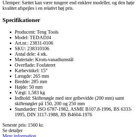
Ulemper: Sættet kan være tungere end enklere modeller, og den høje
kvalitet afspejles i en relativt høj pris.
Specifikationer
Producent: Teng Tools
Model: TEDADJ4
Art.nr.: 23831-0106
SKU: 238310106
Antal dele: 4 stk.
Materiale: Krom-vanadiumstål
Overflade: Fosfateret
Kæbevinkel: 15°
Længde: 265 mm
Bredde: 285 mm
Højde: 50 mm
Vægt: 1,583 kg
Indhold: Skiftenøgle med stor gribevidde (200 mm) samt
skiftenøgler på 150, 200 og 250 mm
Standarder: ISO 6787-1982, ASME B107.8-1996, BS 6333-
1995, DIN 3117-1988, JIS B4604-1976
Seneste pris:
1560
kr.
Se detaljer
Mere information