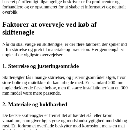
baseret på offentligt tilgængelige beskrivelser fra producenter og
forhandlere og er opsummeret for at skabe et informativt og neutralt
overblik.
Faktorer at overveje ved køb af
skiftenøgle
Når du skal vælge en skiftenøgle, er der flere faktorer, der spiller ind
– fra størrelse og greb til materiale og præcision. Her gennemgår vi
nogle af de vigtigste overvejelser.
1. Størrelse og justeringsområde
Skiftenøgler fås i mange størrelser, og justeringsområdet afgør, hvor
store bolte og møtrikker du kan arbejde med. En standard 200 mm
nøgle dækker de fleste behov, men til større installationer kan en 300
mm model være mere passende.
2. Materiale og holdbarhed
De bedste skiftenøgler er fremstillet af hærdet stål eller krom-
vanadium, som giver høj styrke og modstandsdygtighed mod slid og
rust. En forkromet overflade beskytter mod korrosion, mens en mat