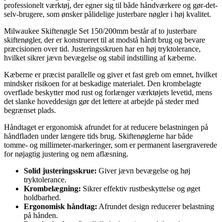
professionelt værktøj, der egner sig til både håndværkere og gør-det-
selv-brugere, som ønsker pålidelige justerbare nøgler i høj kvalitet.
Milwaukee Skiftenøgle Set 150/200mm består af to justerbare
skiftenøgler, der er konstrueret til at modstå hårdt brug og bevare
præcisionen over tid. Justeringsskruen har en høj tryktolerance,
hvilket sikrer jævn bevægelse og stabil indstilling af kæberne.
Kæberne er præcist parallelle og giver et fast greb om emnet, hvilket
mindsker risikoen for at beskadige materialet. Den krombelagte
overflade beskytter mod rust og forlænger værktøjets levetid, mens
det slanke hoveddesign gør det lettere at arbejde på steder med
begrænset plads.
Håndtaget er ergonomisk afrundet for at reducere belastningen på
håndfladen under længere tids brug. Skiftenøglerne har både
tomme- og millimeter-markeringer, som er permanent lasergraverede
for nøjagtig justering og nem aflæsning.
Solid justeringsskrue:
Giver jævn bevægelse og høj
tryktolerance.
Krombelægning:
Sikrer effektiv rustbeskyttelse og øget
holdbarhed.
Ergonomisk håndtag:
Afrundet design reducerer belastning
på hånden.