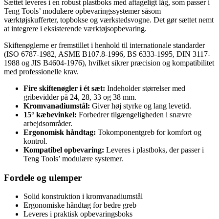
Sættet leveres i en robust plastboks med aftageligt låg, som passer i
Teng Tools’ modulære opbevaringssystemer såsom
værktøjskufferter, topbokse og værkstedsvogne. Det gør sættet nemt
at integrere i eksisterende værktøjsopbevaring.
Skiftenøglerne er fremstillet i henhold til internationale standarder
(ISO 6787-1982, ASME B107.8-1996, BS 6333-1995, DIN 3117-
1988 og JIS B4604-1976), hvilket sikrer præcision og kompatibilitet
med professionelle krav.
Fire skiftenøgler i ét sæt:
Indeholder størrelser med
gribevidder på 24, 28, 33 og 38 mm.
Kromvanadiumstål:
Giver høj styrke og lang levetid.
15° kæbevinkel:
Forbedrer tilgængeligheden i snævre
arbejdsområder.
Ergonomisk håndtag:
Tokomponentgreb for komfort og
kontrol.
Kompatibel opbevaring:
Leveres i plastboks, der passer i
Teng Tools’ modulære systemer.
Fordele og ulemper
Solid konstruktion i kromvanadiumstål
Ergonomiske håndtag for bedre greb
Leveres i praktisk opbevaringsboks