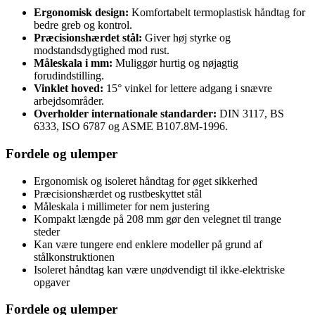
Ergonomisk design:
Komfortabelt termoplastisk håndtag for
bedre greb og kontrol.
Præcisionshærdet stål:
Giver høj styrke og
modstandsdygtighed mod rust.
Måleskala i mm:
Muliggør hurtig og nøjagtig
forudindstilling.
Vinklet hoved:
15° vinkel for lettere adgang i snævre
arbejdsområder.
Overholder internationale standarder:
DIN 3117, BS
6333, ISO 6787 og ASME B107.8M-1996.
Fordele og ulemper
Ergonomisk og isoleret håndtag for øget sikkerhed
Præcisionshærdet og rustbeskyttet stål
Måleskala i millimeter for nem justering
Kompakt længde på 208 mm gør den velegnet til trange
steder
Kan være tungere end enklere modeller på grund af
stålkonstruktionen
Isoleret håndtag kan være unødvendigt til ikke-elektriske
opgaver
Fordele og ulemper