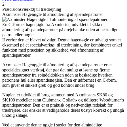
2
Præcisionsværktøj til trædrejning
Axminster Hagenøgle til afmontering af spændepatroner
En C-formet hagenøgle fra Axminster, udviklet til sikker
afmontering af spændepatroner på drejebænke uden at beskadige
patron eller nøgle.
Hvorfor den er blevet udvalgt: Denne hagenøgle er udvalgt som et
eksempel på et specialværktøj til trædrejning, der kombinerer enkel
funktion med præcision og sikkerhed ved afmontering af
spændepatroner.
Axminster Hagenøgle til afmontering af spændepatroner er et
specialdesignet værktøj, der gør det muligt at løsne og fjerne
spændepatroner fra spindeldokken uden at beskadige hverken
patronens hul eller spændenøglen. Den er udformet i en C-form,
som giver et sikkert greb og god kontrol under brug.
Nøglen er udviklet til brug sammen med Axminsters SK80 og
SK100 modeller samt Clubman-, Goliath- og tidligere Woodturner’s
spændepatroner. Den er et praktisk og nødvendigt redskab for
trædrejere, der ønsker at vedligeholde deres udstyr korrekt og undgå
unødig slitage.
Ved at anvende denne nøgle i stedet for den almindelige