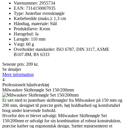
Varenummer: 2955734
EAN: 7314150007035
Type: Justerbar svensknøgle
Kæbebredde (maks.): 1,3 cm
Håndtag, materiale: Stål
Produktfarve: Krom
Hængehul: Ja
Længde: 110 mm
Vægt: 60 g
Overholder standarder: ISO 6787, DIN 3117, ASME
B107.8M, BS 6333
Seneste pris:
209
kr.
Se detaljer
Mere information
4
Professionelt håndværktøj
Milwaukee Skiftenøgle Set 150/200mm
Et sæt med to justerbare skiftenøgler fra Milwaukee på 150 mm og
200 mm, designet til præcist greb, høj holdbarhed og komfortabel
brug under krævende forhold.
Hvorfor den er blevet udvalgt: Milwaukee Skiftenøgle Set
150/200mm er udvalgt for sin kombination af robust konstruktion,
præcise kæber og ergonomisk design. Sættet repræsenterer et