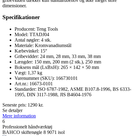
gribevidden dækker kun standardbehov og ikke meget store
dimensioner.
Specifikationer
Producent: Teng Tools
Model: TTADJ04
Antal nøgler: 4 stk.
Materiale: Kromvanadiumstål
Kæbevinkel: 15°
Gribevidder: 24 mm, 28 mm, 33 mm, 38 mm
Længder: 150 mm, 200 mm (2 stk.), 250 mm
Boksens mål (LxBxH): 265 × 142 × 50 mm
Vægt: 1,37 kg
Varenummer (SKU): 166730101
Art.nr.: 16673-0101
Standarder: ISO 6787-1982, ASME B107.8-1996, BS 6333-
1995, DIN 3117-1988, JIS B4604-1976
Seneste pris:
1290
kr.
Se detaljer
Mere information
6
Professionelt håndværktøj
BAHCO skiftenøgle 8 9071 isol