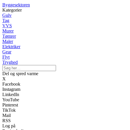
Byggesektoren
Kategorier
Gulv
Tag
VVS
Murer
Tømrer
Maler
Elektriker
Gear
Flyt
Tryghed
Del og spred varme
X
Facebook
Instagram
LinkedIn
YouTube
Pinterest
TikTok
Mail
RSS
Log på