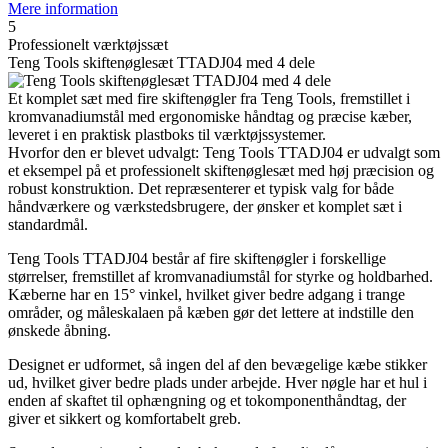
Mere information
5
Professionelt værktøjssæt
Teng Tools skiftenøglesæt TTADJ04 med 4 dele
Et komplet sæt med fire skiftenøgler fra Teng Tools, fremstillet i
kromvanadiumstål med ergonomiske håndtag og præcise kæber,
leveret i en praktisk plastboks til værktøjssystemer.
Hvorfor den er blevet udvalgt: Teng Tools TTADJ04 er udvalgt som
et eksempel på et professionelt skiftenøglesæt med høj præcision og
robust konstruktion. Det repræsenterer et typisk valg for både
håndværkere og værkstedsbrugere, der ønsker et komplet sæt i
standardmål.
Teng Tools TTADJ04 består af fire skiftenøgler i forskellige
størrelser, fremstillet af kromvanadiumstål for styrke og holdbarhed.
Kæberne har en 15° vinkel, hvilket giver bedre adgang i trange
områder, og måleskalaen på kæben gør det lettere at indstille den
ønskede åbning.
Designet er udformet, så ingen del af den bevægelige kæbe stikker
ud, hvilket giver bedre plads under arbejde. Hver nøgle har et hul i
enden af skaftet til ophængning og et tokomponenthåndtag, der
giver et sikkert og komfortabelt greb.