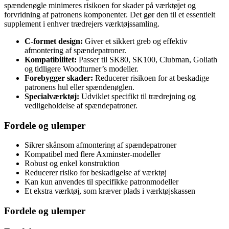
spændenøgle minimeres risikoen for skader på værktøjet og
forvridning af patronens komponenter. Det gør den til et essentielt
supplement i enhver trædrejers værktøjssamling.
C-formet design:
Giver et sikkert greb og effektiv
afmontering af spændepatroner.
Kompatibilitet:
Passer til SK80, SK100, Clubman, Goliath
og tidligere Woodturner’s modeller.
Forebygger skader:
Reducerer risikoen for at beskadige
patronens hul eller spændenøglen.
Specialværktøj:
Udviklet specifikt til trædrejning og
vedligeholdelse af spændepatroner.
Fordele og ulemper
Sikrer skånsom afmontering af spændepatroner
Kompatibel med flere Axminster-modeller
Robust og enkel konstruktion
Reducerer risiko for beskadigelse af værktøj
Kan kun anvendes til specifikke patronmodeller
Et ekstra værktøj, som kræver plads i værktøjskassen
Fordele og ulemper