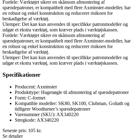
Fordele: Værktøjet sikrer en skånsom afmontering af
spændepatroner, er kompatibelt med flere Axminster-modeller, har
en robust og enkel konstruktion og reducerer risikoen for
beskadigelse af værktøj.
Ulemper: Det kan kun anvendes til specifikke patronmodeller og
udgør et ekstra værktøj, som kræver plads i værktøjskassen.
Fordele: Værktøjet sikrer en skånsom afmontering af
spændepatroner, er kompatibelt med flere Axminster-modeller, har
en robust og enkel konstruktion og reducerer risikoen for
beskadigelse af værktøj.
Ulemper: Det kan kun anvendes til specifikke patronmodeller og
udgør et ekstra værktøj, som kræver plads i værktøjskassen.
Specifikationer
Producent: Axminster
Produkttype: Hagenøgle til afmontering af spændepatroner
Form: C-formet
Kompatible modeller: SK80, SK100, Clubman, Goliath og
tidligere Woodturner’s spændepatroner
Varenummer (SKU): AX340220
Stregkode: AX340220
Seneste pris:
105
kr.
Se detaljer