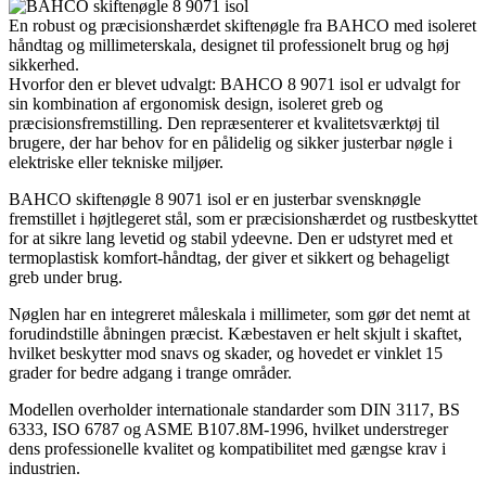
En robust og præcisionshærdet skiftenøgle fra BAHCO med isoleret
håndtag og millimeterskala, designet til professionelt brug og høj
sikkerhed.
Hvorfor den er blevet udvalgt: BAHCO 8 9071 isol er udvalgt for
sin kombination af ergonomisk design, isoleret greb og
præcisionsfremstilling. Den repræsenterer et kvalitetsværktøj til
brugere, der har behov for en pålidelig og sikker justerbar nøgle i
elektriske eller tekniske miljøer.
BAHCO skiftenøgle 8 9071 isol er en justerbar svensknøgle
fremstillet i højtlegeret stål, som er præcisionshærdet og rustbeskyttet
for at sikre lang levetid og stabil ydeevne. Den er udstyret med et
termoplastisk komfort-håndtag, der giver et sikkert og behageligt
greb under brug.
Nøglen har en integreret måleskala i millimeter, som gør det nemt at
forudindstille åbningen præcist. Kæbestaven er helt skjult i skaftet,
hvilket beskytter mod snavs og skader, og hovedet er vinklet 15
grader for bedre adgang i trange områder.
Modellen overholder internationale standarder som DIN 3117, BS
6333, ISO 6787 og ASME B107.8M-1996, hvilket understreger
dens professionelle kvalitet og kompatibilitet med gængse krav i
industrien.