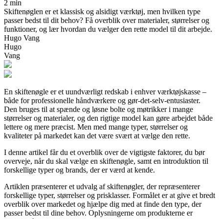
2 min
Skiftenøglen er et klassisk og alsidigt værktøj, men hvilken type
passer bedst til dit behov? Få overblik over materialer, størrelser og
funktioner, og lær hvordan du vælger den rette model til dit arbejde.
Hugo Vang
Hugo
Vang
En skiftenøgle er et uundværligt redskab i enhver værktøjskasse –
både for professionelle håndværkere og gør-det-selv-entusiaster.
Den bruges til at spænde og løsne bolte og møtrikker i mange
størrelser og materialer, og den rigtige model kan gøre arbejdet både
lettere og mere præcist. Men med mange typer, størrelser og
kvaliteter på markedet kan det være svært at vælge den rette.
I denne artikel får du et overblik over de vigtigste faktorer, du bør
overveje, når du skal vælge en skiftenøgle, samt en introduktion til
forskellige typer og brands, der er værd at kende.
Artiklen præsenterer et udvalg af skiftenøgler, der repræsenterer
forskellige typer, størrelser og prisklasser. Formålet er at give et bredt
overblik over markedet og hjælpe dig med at finde den type, der
passer bedst til dine behov. Oplysningerne om produkterne er