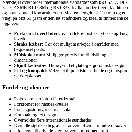
Værktøjet overholder internationale standarder som ISO 6787, DIN
3117, ASME B107.8M og BS 6333, hvilket understreger kvaliteten
og præcisionen i konstruktionen. Med en længde på 110 mm og en
vægt på blot 60 gram er den let at håndtere og ideel til finmekaniske
opgaver.
Forkromet overflade:
Giver effektiv rustbeskyttelse og lang
levetid.
Slanke kæber:
Gør det muligt at arbejde i områder med
begrænset plads.
Målskala i mm:
Muliggør præcis forudindstilling af
dimensioner.
Skjult kæbestav:
Bidrager til et glat og ergonomisk design.
Let og kompakt:
Velegnet til præcisionsarbejde og transport i
værktøjskassen.
Fordele og ulemper
Robust konstruktion i hærdet stål
Forkromet for rustbeskyttelse
Præcis justering med målskala
Kompakt og let design
Overholder flere internationale standarder
Den lille størrelse begrænser anvendelsen til mindre opgaver
Ikke egnet til arbejde, der kræver stor momentkraft