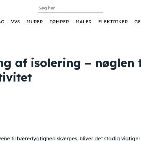
AG
VVS
MURER
TØMRER
MALER
ELEKTRIKER
GE
g af isolering – nøglen t
ivitet
vene til bæredygtighed skærpes, bliver det stadig vigtiger