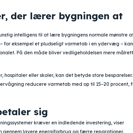
r, der lærer bygningen at
stig intelligens til at lære bygningens normale mønstre a
 – for eksempel et pludseligt varmetab i en ydervæg – kan
ersonalet. På den måde bliver vedligeholdelsen mere målret
 hospitaler eller skoler, kan det betyde store besparelser.
overvågning reducere varmetab med op til 15–20 procent, f
betaler sig
gningssystemer kræver en indledende investering, viser
jem gennem lavere energiforbrug og færre reparationer.