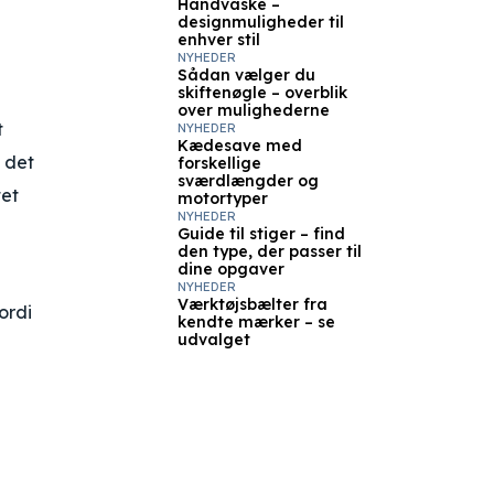
Håndvaske –
designmuligheder til
enhver stil
NYHEDER
Sådan vælger du
skiftenøgle – overblik
over mulighederne
t
NYHEDER
Kædesave med
 det
forskellige
sværdlængder og
tet
motortyper
NYHEDER
Guide til stiger – find
den type, der passer til
dine opgaver
NYHEDER
Værktøjsbælter fra
ordi
kendte mærker – se
udvalget