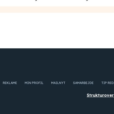
DEL OG SPRED VARME
REKLAME
MIN PROFIL
MAILNYT
SAMARBEJDE
TIP RE
Strukturover