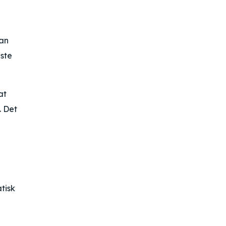
kan
dste
at
. Det
tisk