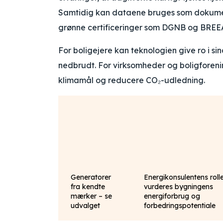
Samtidig kan dataene bruges som dokument
grønne certificeringer som DGNB og BREE
For boligejere kan teknologien give ro i si
nedbrudt. For virksomheder og boligforeni
klimamål og reducere CO₂-udledning.
Generatorer
Energikonsulentens roll
fra kendte
vurderes bygningens
mærker – se
energiforbrug og
udvalget
forbedringspotentiale