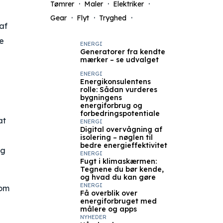
Tømrer
Maler
Elektriker
Gear
Flyt
Tryghed
af
e
ENERGI
Generatorer fra kendte
mærker – se udvalget
ENERGI
Energikonsulentens
rolle: Sådan vurderes
bygningens
energiforbrug og
forbedringspotentiale
at
ENERGI
Digital overvågning af
isolering – nøglen til
bedre energieffektivitet
og
ENERGI
Fugt i klimaskærmen:
Tegnene du bør kende,
og hvad du kan gøre
ENERGI
som
Få overblik over
energiforbruget med
målere og apps
NYHEDER