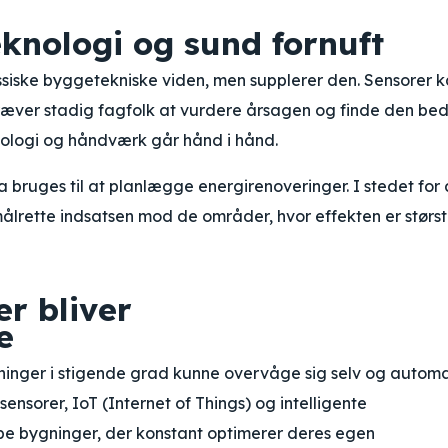
knologi og sund fornuft
assiske byggetekniske viden, men supplerer den. Sensorer 
kræver stadig fagfolk at vurdere årsagen og finde den be
knologi og håndværk går hånd i hånd.
bruges til at planlægge energirenoveringer. I stedet for 
ålrette indsatsen mod de områder, hvor effekten er størst
r bliver
e
ygninger i stigende grad kunne overvåge sig selv og automa
ensorer, IoT (Internet of Things) og intelligente
abe bygninger, der konstant optimerer deres egen