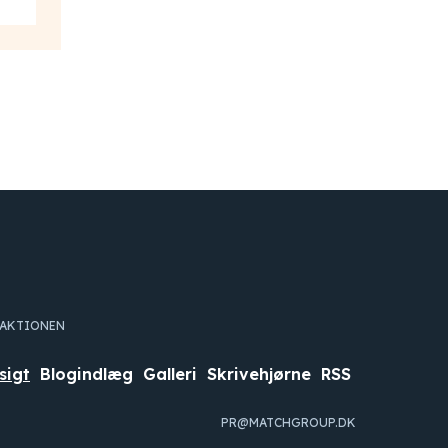
DAKTIONEN
sigt
Blogindlæg
Galleri
Skrivehjørne
RSS
PR@MATCHGROUP.DK