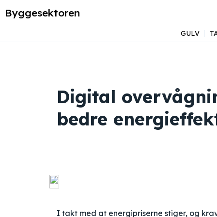
Byggesektoren
GULV
T
Digital overvågnin
bedre energieffekt
I takt med at energipriserne stiger, og kra