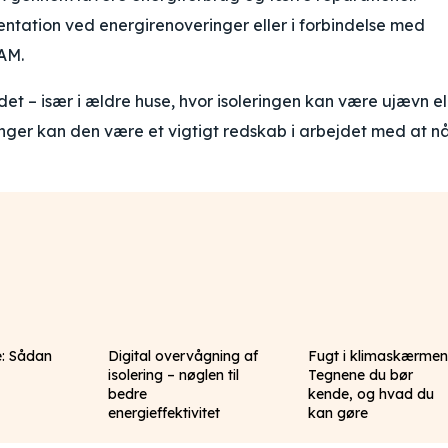
ation ved energirenoveringer eller i forbindelse med
AM.
ndet – især i ældre huse, hvor isoleringen kan være ujævn el
nger kan den være et vigtigt redskab i arbejdet med at n
e: Sådan
Digital overvågning af
Fugt i klimaskærmen
isolering – nøglen til
Tegnene du bør
bedre
kende, og hvad du
energieffektivitet
kan gøre