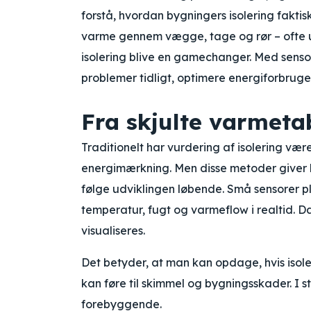
forstå, hvordan bygningers isolering fakti
varme gennem vægge, tage og rør – ofte u
isolering blive en gamechanger. Med sens
problemer tidligt, optimere energiforbruge
Fra skjulte varmetab
Traditionelt har vurdering af isolering vær
energimærkning. Men disse metoder giver ku
følge udviklingen løbende. Små sensorer pla
temperatur, fugt og varmeflow i realtid. D
visualiseres.
Det betyder, at man kan opdage, hvis isoler
kan føre til skimmel og bygningsskader. I 
forebyggende.