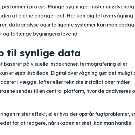
sk performer i praksis. Mange bygninger mister unødvendig
den at ejerne opdager det. Her kan digital overvågning 
orer, dataanalyse og intelligente systemer kan man opdag
t og forlænge bygningens levetid.
 til synlige data
et baseret på visuelle inspektioner, termografering eller
n et øjebliksbillede. Digital overvågning gør det muligt 
ceret i vægge, lofter eller tekniske installationer måler
ataene sendes til en central platform, hvor de analyseres 
ingen mister effekt, eller hvis der opstår fugtproblemer, 
stedet for at reagere, når skaden er sket, kan man handle