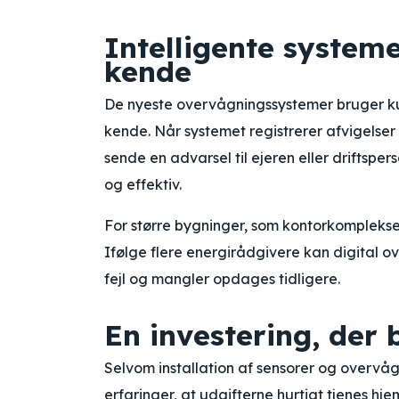
Intelligente systeme
kende
De nyeste overvågningssystemer bruger kun
kende. Når systemet registrerer afvigelser
sende en advarsel til ejeren eller driftsp
og effektiv.
For større bygninger, som kontorkomplekser,
Ifølge flere energirådgivere kan digital 
fejl og mangler opdages tidligere.
En investering, der 
Selvom installation af sensorer og overvå
erfaringer, at udgifterne hurtigt tjenes h