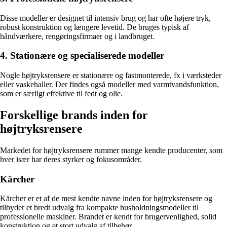
Disse modeller er designet til intensiv brug og har ofte højere tryk,
robust konstruktion og længere levetid. De bruges typisk af
håndværkere, rengøringsfirmaer og i landbruget.
4. Stationære og specialiserede modeller
Nogle højtryksrensere er stationære og fastmonterede, fx i værksteder
eller vaskehaller. Der findes også modeller med varmtvandsfunktion,
som er særligt effektive til fedt og olie.
Forskellige brands inden for
højtryksrensere
Markedet for højtryksrensere rummer mange kendte producenter, som
hver især har deres styrker og fokusområder.
Kärcher
Kärcher er et af de mest kendte navne inden for højtryksrensere og
tilbyder et bredt udvalg fra kompakte husholdningsmodeller til
professionelle maskiner. Brandet er kendt for brugervenlighed, solid
konstruktion og et stort udvalg af tilbehør.