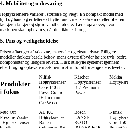
4. Mobilitet og opbevaring
Højtryksrensere varierer i størrelse og vægt. En kompakt model med
hjul og håndtag er lettere at flytte rundt, mens større modeller ofte har
længere slanger og større vandbeholdere. Tænk også over, hvor
maskinen skal opbevares, når den ikke er i brug.
5. Pris og vedligeholdelse
Prisen afhænger af ydeevne, materialer og ekstraudstyr. Billigere
modeller dækker basale behov, mens dyrere tilbyder højere tryk, bedre
komponenter og længere levetid. Husk at skylle systemet igennem
efter brug og opbevare maskinen frostfrit for at forlænge dens levetid.
Nilfisk
Kärcher
Makita
Højtryksrenser
Højtryksrenser
Højtryksr
Produkter
Core 140-8
K 7 Premium
i fokus
PowerControl
Power
IH Premium
Car Wash
Muc-Off
AL-KO
Bosch
Nilfisk
Pressure Washer
Højtryksrenser
LANSE
Højtryksr
- Højtryksrenser
Batteri
ROTO
Core 150
bundle
trykrenser PW
POWER FOR
PowerCon