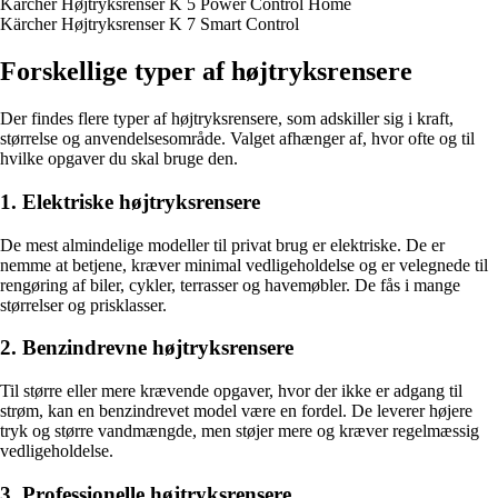
Kärcher Højtryksrenser K 5 Power Control Home
Kärcher Højtryksrenser K 7 Smart Control
Forskellige typer af højtryksrensere
Der findes flere typer af højtryksrensere, som adskiller sig i kraft,
størrelse og anvendelsesområde. Valget afhænger af, hvor ofte og til
hvilke opgaver du skal bruge den.
1. Elektriske højtryksrensere
De mest almindelige modeller til privat brug er elektriske. De er
nemme at betjene, kræver minimal vedligeholdelse og er velegnede til
rengøring af biler, cykler, terrasser og havemøbler. De fås i mange
størrelser og prisklasser.
2. Benzindrevne højtryksrensere
Til større eller mere krævende opgaver, hvor der ikke er adgang til
strøm, kan en benzindrevet model være en fordel. De leverer højere
tryk og større vandmængde, men støjer mere og kræver regelmæssig
vedligeholdelse.
3. Professionelle højtryksrensere