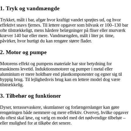
1. Tryk og vandmængde
Trykket, målt i bar, afgør hvor kraftigt vandet sprøjtes ud, og hvor
effektivt snavs fjernes. Til lettere opgaver som bilvask er 100–130 bar
ofte tilstrækkeligt, mens hårdere belægninger på fliser eller murværk
kræver 140 bar eller mere. Vandmængden, målt i liter pr. time,
påvirker, hvor hurtigt du kan rengøre større flader.
2. Motor og pumpe
Motorens effekt og pumpens materiale har stor betydning for
maskinens levetid. Induktionsmotorer og pumper i metal eller
aluminium er mere holdbare end plastkomponenter og egner sig til
hyppig brug. Til lejlighedsvis brug kan en lettere model dog være
tilstrækkelig.
3. Tilbehør og funktioner
Dyser, terrassevaskere, skumlanser og forlængerslanger kan gøre
rengøringen både nemmere og mere effektiv. Overvej, hvilke opgaver
du oftest skal løse, og vælg en model med det nødvendige tilbehør –
eller mulighed for at tilkøbe det senere.