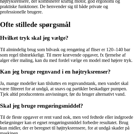
højtryksrensere, der kombinerer kraftig motor, god ergonomi og
praktiske funktioner. De henvender sig til både private og
professionelle brugere.
Ofte stillede spørgsmål
Hvilket tryk skal jeg vælge?
Til almindelig brug som bilvask og rengøring af fliser er 120–140 bar
som regel tilstrækkeligt. Til mere krævende opgaver, fx fjernelse af
alger eller maling, kan du med fordel vælge en model med højere tryk.
Kan jeg bruge regnvand i en højtryksrenser?
Ja, mange modeller kan tilsluttes en regnvandstank, men vandet skal
være filtreret for at undgå, at snavs og partikler beskadiger pumpen.
Tjek altid producentens anvisninger, før du bruger alternativt vand.
Skal jeg bruge rengøringsmiddel?
Til de fleste opgaver er rent vand nok, men ved fedtede eller indgroede
belægninger kan et egnet rengøringsmiddel forbedre resultatet. Brug
kun midler, der er beregnet til højtryksrensere, for at undgå skader på
maskinen.