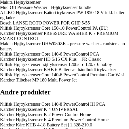
Makita Højtryksrenser
Muc-Off Pressure Washer - Højtryksrenser bundle
AL-KO Højtryksrenser Batteri trykrenser PW 1850 18 V inkl. batteri
og lader
Bosch LANSE ROTO POWER FOR GHP 5-55
Nilfisk Højtryksrenser Core 150-10 PowerControl PA (EU)
Kärcher Højtryksrenser PRESSURE WASHER K 7 PREMIUM
SMART CONTROL
Makita Højtryksrenser DHW080ZK - pressure washer - canister - no
battery
Nilfisk Højtryksrenser Core 140-6 PowerControl PCA
Kärcher Højtryksrenser HD 5/15 CX Plus + FR Classic
Nilfisk Højtryksrenser højtryksrenser 120bar c 120.7-6 hobby
Kärcher Højtryksrenser KHB 6 Batterisæt håndholdt trykvasker
Nilfisk Højtryksrenser Core 140-6 PowerControl Premium Car Wash
Kärcher Tilbehør MP 180 Multi Power Jet
Andre produkter
Nilfisk Højtryksrenser Core 140-8 PowerControl IH PCA
Kärcher Højtryksrenser K 4 UNIVERSAL
Kärcher Højtryksrenser K 2 Power Control Home
Kärcher Højtryksrenser K 4 Premium Power Control Home
Kärcher Kärc KHB 4-18 Battery Set | 1.328-210.0