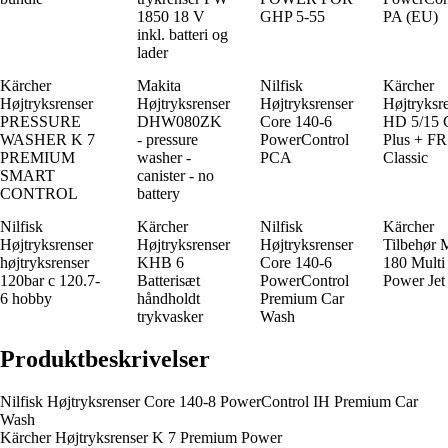
1850 18 V
GHP 5-55
PA (EU)
inkl. batteri og
lader
Kärcher
Makita
Nilfisk
Kärcher
Højtryksrenser
Højtryksrenser
Højtryksrenser
Højtryksr
PRESSURE
DHW080ZK
Core 140-6
HD 5/15
WASHER K 7
- pressure
PowerControl
Plus + FR
PREMIUM
washer -
PCA
Classic
SMART
canister - no
CONTROL
battery
Nilfisk
Kärcher
Nilfisk
Kärcher
Højtryksrenser
Højtryksrenser
Højtryksrenser
Tilbehør 
højtryksrenser
KHB 6
Core 140-6
180 Multi
120bar c 120.7-
Batterisæt
PowerControl
Power Jet
6 hobby
håndholdt
Premium Car
trykvasker
Wash
Produktbeskrivelser
Nilfisk Højtryksrenser Core 140-8 PowerControl IH Premium Car
Wash
Kärcher Højtryksrenser K 7 Premium Power