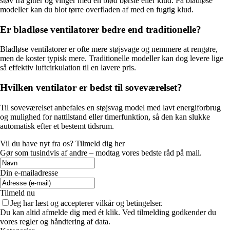
støv fra gitter og vinger med en blød børste eller klud. På bladløse
modeller kan du blot tørre overfladen af med en fugtig klud.
Er bladløse ventilatorer bedre end traditionelle?
Bladløse ventilatorer er ofte mere støjsvage og nemmere at rengøre,
men de koster typisk mere. Traditionelle modeller kan dog levere lige
så effektiv luftcirkulation til en lavere pris.
Hvilken ventilator er bedst til soveværelset?
Til soveværelset anbefales en støjsvag model med lavt energiforbrug
og mulighed for nattilstand eller timerfunktion, så den kan slukke
automatisk efter et bestemt tidsrum.
Vil du have nyt fra os? Tilmeld dig her
Gør som tusindvis af andre – modtag vores bedste råd på mail.
Din e-mailadresse
Tilmeld nu
Jeg har læst og accepterer vilkår og betingelser.
Du kan altid afmelde dig med ét klik. Ved tilmelding godkender du
vores regler og håndtering af data.