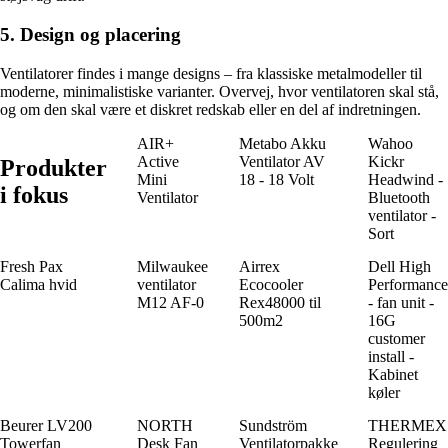
5. Design og placering
Ventilatorer findes i mange designs – fra klassiske metalmodeller til
moderne, minimalistiske varianter. Overvej, hvor ventilatoren skal stå,
og om den skal være et diskret redskab eller en del af indretningen.
AIR+
Metabo Akku
Wahoo
Active
Ventilator AV
Kickr
Produkter
Mini
18 - 18 Volt
Headwind -
i fokus
Ventilator
Bluetooth
ventilator -
Sort
Fresh Pax
Milwaukee
Airrex
Dell High
Calima hvid
ventilator
Ecocooler
Performance
M12 AF-0
Rex48000 til
- fan unit -
500m2
16G
customer
install -
Kabinet
køler
Beurer LV200
NORTH
Sundström
THERMEX
Towerfan
Desk Fan
Ventilatorpakke
Regulering