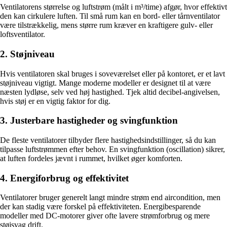
Ventilatorens størrelse og luftstrøm (målt i m³/time) afgør, hvor effektivt
den kan cirkulere luften. Til små rum kan en bord- eller tårnventilator
være tilstrækkelig, mens større rum kræver en kraftigere gulv- eller
loftsventilator.
2. Støjniveau
Hvis ventilatoren skal bruges i soveværelset eller på kontoret, er et lavt
støjniveau vigtigt. Mange moderne modeller er designet til at være
næsten lydløse, selv ved høj hastighed. Tjek altid decibel-angivelsen,
hvis støj er en vigtig faktor for dig.
3. Justerbare hastigheder og svingfunktion
De fleste ventilatorer tilbyder flere hastighedsindstillinger, så du kan
tilpasse luftstrømmen efter behov. En svingfunktion (oscillation) sikrer,
at luften fordeles jævnt i rummet, hvilket øger komforten.
4. Energiforbrug og effektivitet
Ventilatorer bruger generelt langt mindre strøm end aircondition, men
der kan stadig være forskel på effektiviteten. Energibesparende
modeller med DC-motorer giver ofte lavere strømforbrug og mere
støjsvag drift.