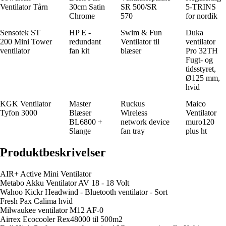
Ventilator Tårn
30cm Satin
SR 500/SR
5-TRINS
Chrome
570
for nordik
Sensotek ST
HP E -
Swim & Fun
Duka
200 Mini Tower
redundant
Ventilator til
ventilator
ventilator
fan kit
blæser
Pro 32TH
Fugt- og
tidsstyret,
Ø125 mm,
hvid
KGK Ventilator
Master
Ruckus
Maico
Tyfon 3000
Blæser
Wireless
Ventilator
BL6800 +
network device
muro120
Slange
fan tray
plus ht
Produktbeskrivelser
AIR+ Active Mini Ventilator
Metabo Akku Ventilator AV 18 - 18 Volt
Wahoo Kickr Headwind - Bluetooth ventilator - Sort
Fresh Pax Calima hvid
Milwaukee ventilator M12 AF-0
Airrex Ecocooler Rex48000 til 500m2