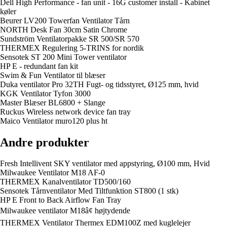
Dell High Performance - fan unit - 16G customer install - Kabinet
køler
Beurer LV200 Towerfan Ventilator Tårn
NORTH Desk Fan 30cm Satin Chrome
Sundström Ventilatorpakke SR 500/SR 570
THERMEX Regulering 5-TRINS for nordik
Sensotek ST 200 Mini Tower ventilator
HP E - redundant fan kit
Swim & Fun Ventilator til blæser
Duka ventilator Pro 32TH Fugt- og tidsstyret, Ø125 mm, hvid
KGK Ventilator Tyfon 3000
Master Blæser BL6800 + Slange
Ruckus Wireless network device fan tray
Maico Ventilator muro120 plus ht
Andre produkter
Fresh Intellivent SKY ventilator med appstyring, Ø100 mm, Hvid
Milwaukee Ventilator M18 AF-0
THERMEX Kanalventilator TD500/160
Sensotek Tårnventilator Med Tiltfunktion ST800 (1 stk)
HP E Front to Back Airflow Fan Tray
Milwaukee ventilator M18â¢ højtydende
THERMEX Ventilator Thermex EDM100Z med kuglelejer