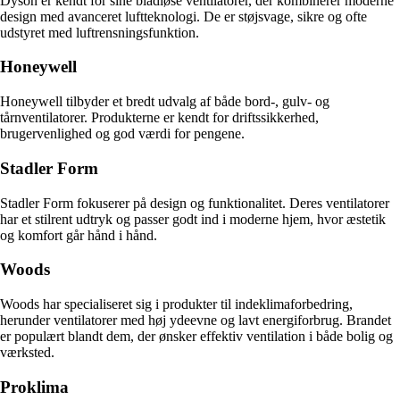
Dyson er kendt for sine bladløse ventilatorer, der kombinerer moderne
design med avanceret luftteknologi. De er støjsvage, sikre og ofte
udstyret med luftrensningsfunktion.
Honeywell
Honeywell tilbyder et bredt udvalg af både bord-, gulv- og
tårnventilatorer. Produkterne er kendt for driftssikkerhed,
brugervenlighed og god værdi for pengene.
Stadler Form
Stadler Form fokuserer på design og funktionalitet. Deres ventilatorer
har et stilrent udtryk og passer godt ind i moderne hjem, hvor æstetik
og komfort går hånd i hånd.
Woods
Woods har specialiseret sig i produkter til indeklimaforbedring,
herunder ventilatorer med høj ydeevne og lavt energiforbrug. Brandet
er populært blandt dem, der ønsker effektiv ventilation i både bolig og
værksted.
Proklima