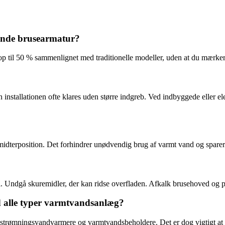
ende brusearmatur?
til 50 % sammenlignet med traditionelle modeller, uden at du mærker 
installationen ofte klares uden større indgreb. Ved indbyggede eller ele
 i midterposition. Det forhindrer unødvendig brug af varmt vand og spare
 Undgå skuremidler, der kan ridse overfladen. Afkalk brusehoved og per
 alle typer varmtvandsanlæg?
trømningsvandvarmere og varmtvandsbeholdere. Det er dog vigtigt at tje