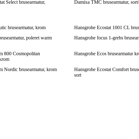
at Select brusearmatur,
Damixa TMC brusearmatur, sort
tic brusearmatur, krom
Hansgrohe Ecostat 1001 CL brus
rusearmatur, poleret warm
Hansgrohe focus 1-grebs brusea
m 800 Cosmopolitan
Hansgrohe Ecos brusearmatur k
 krom
m Nordic brusearmatur, krom
Hansgrohe Ecostat Comfort brus
sort