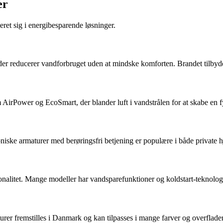
er
eret sig i energibesparende løsninger.
 der reducerer vandforbruget uden at mindske komforten. Brandet tilbyd
irPower og EcoSmart, der blander luft i vandstrålen for at skabe en 
roniske armaturer med berøringsfri betjening er populære i både private 
alitet. Mange modeller har vandsparefunktioner og koldstart-teknolog
aturer fremstilles i Danmark og kan tilpasses i mange farver og overfla