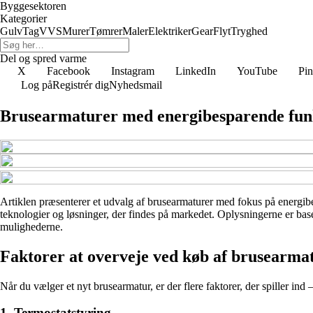
Byggesektoren
Kategorier
Gulv
Tag
VVS
Murer
Tømrer
Maler
Elektriker
Gear
Flyt
Tryghed
Del og spred varme
X
Facebook
Instagram
LinkedIn
YouTube
Pin
Log på
Registrér dig
Nyhedsmail
Brusearmaturer med energibesparende fun
Artiklen præsenterer et udvalg af brusearmaturer med fokus på energibe
teknologier og løsninger, der findes på markedet. Oplysningerne er baser
mulighederne.
Faktorer at overveje ved køb af brusearma
Når du vælger et nyt brusearmatur, er der flere faktorer, der spiller ind 
1. Termostatstyring