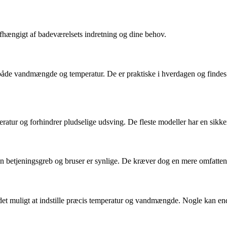
afhængigt af badeværelsets indretning og dine behov.
 både vandmængde og temperatur. De er praktiske i hverdagen og findes 
mperatur og forhindrer pludselige udsving. De fleste modeller har en si
 betjeningsgreb og bruser er synlige. De kræver dog en mere omfattende 
r det muligt at indstille præcis temperatur og vandmængde. Nogle kan en