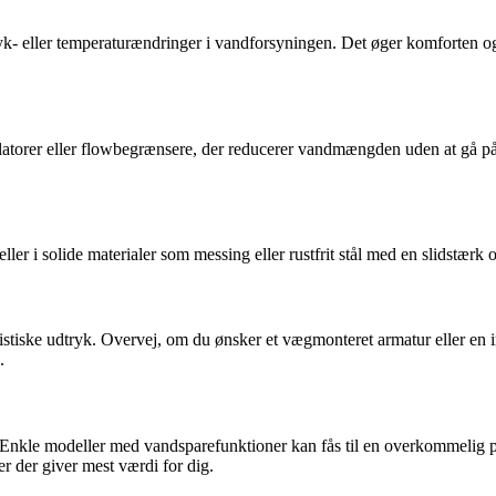
tryk- eller temperaturændringer i vandforsyningen. Det øger komforten og
atorer eller flowbegrænsere, der reducerer vandmængden uden at gå p
er i solide materialer som messing eller rustfrit stål med en slidstærk 
istiske udtryk. Overvej, om du ønsker et vægmonteret armatur eller en i
.
. Enkle modeller med vandsparefunktioner kan fås til en overkommelig 
er der giver mest værdi for dig.