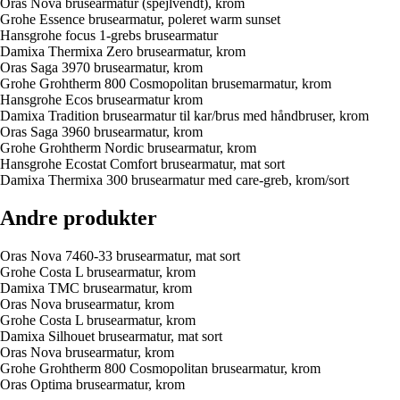
Oras Nova brusearmatur (spejlvendt), krom
Grohe Essence brusearmatur, poleret warm sunset
Hansgrohe focus 1-grebs brusearmatur
Damixa Thermixa Zero brusearmatur, krom
Oras Saga 3970 brusearmatur, krom
Grohe Grohtherm 800 Cosmopolitan brusemarmatur, krom
Hansgrohe Ecos brusearmatur krom
Damixa Tradition brusearmatur til kar/brus med håndbruser, krom
Oras Saga 3960 brusearmatur, krom
Grohe Grohtherm Nordic brusearmatur, krom
Hansgrohe Ecostat Comfort brusearmatur, mat sort
Damixa Thermixa 300 brusearmatur med care-greb, krom/sort
Andre produkter
Oras Nova 7460-33 brusearmatur, mat sort
Grohe Costa L brusearmatur, krom
Damixa TMC brusearmatur, krom
Oras Nova brusearmatur, krom
Grohe Costa L brusearmatur, krom
Damixa Silhouet brusearmatur, mat sort
Oras Nova brusearmatur, krom
Grohe Grohtherm 800 Cosmopolitan brusearmatur, krom
Oras Optima brusearmatur, krom