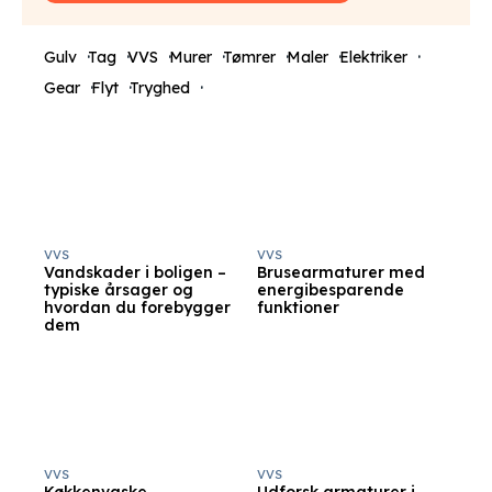
Gulv
Tag
VVS
Murer
Tømrer
Maler
Elektriker
Gear
Flyt
Tryghed
VVS
VVS
Vandskader i boligen –
Brusearmaturer med
typiske årsager og
energibesparende
hvordan du forebygger
funktioner
dem
VVS
VVS