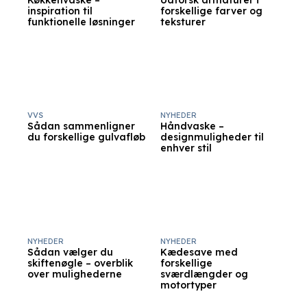
Køkkenvaske –
Udforsk armaturer i
inspiration til
forskellige farver og
funktionelle løsninger
teksturer
VVS
NYHEDER
Sådan sammenligner
Håndvaske –
du forskellige gulvafløb
designmuligheder til
enhver stil
NYHEDER
NYHEDER
Sådan vælger du
Kædesave med
skiftenøgle – overblik
forskellige
over mulighederne
sværdlængder og
motortyper