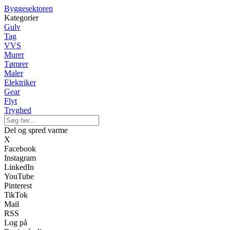
Byggesektoren
Kategorier
Gulv
Tag
VVS
Murer
Tømrer
Maler
Elektriker
Gear
Flyt
Tryghed
Del og spred varme
X
Facebook
Instagram
LinkedIn
YouTube
Pinterest
TikTok
Mail
RSS
Log på