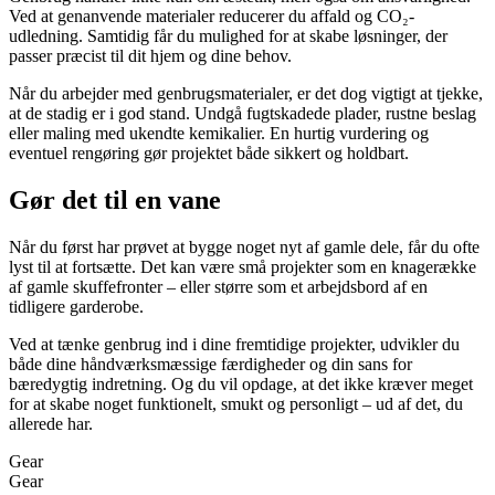
Ved at genanvende materialer reducerer du affald og CO₂-
udledning. Samtidig får du mulighed for at skabe løsninger, der
passer præcist til dit hjem og dine behov.
Når du arbejder med genbrugsmaterialer, er det dog vigtigt at tjekke,
at de stadig er i god stand. Undgå fugtskadede plader, rustne beslag
eller maling med ukendte kemikalier. En hurtig vurdering og
eventuel rengøring gør projektet både sikkert og holdbart.
Gør det til en vane
Når du først har prøvet at bygge noget nyt af gamle dele, får du ofte
lyst til at fortsætte. Det kan være små projekter som en knagerække
af gamle skuffefronter – eller større som et arbejdsbord af en
tidligere garderobe.
Ved at tænke genbrug ind i dine fremtidige projekter, udvikler du
både dine håndværksmæssige færdigheder og din sans for
bæredygtig indretning. Og du vil opdage, at det ikke kræver meget
for at skabe noget funktionelt, smukt og personligt – ud af det, du
allerede har.
Gear
Gear