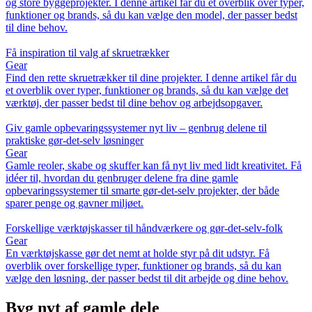
og store byggeprojekter. I denne artikel får du et overblik over typer,
funktioner og brands, så du kan vælge den model, der passer bedst
til dine behov.
Få inspiration til valg af skruetrækker
Gear
Find den rette skruetrækker til dine projekter. I denne artikel får du
et overblik over typer, funktioner og brands, så du kan vælge det
værktøj, der passer bedst til dine behov og arbejdsopgaver.
Giv gamle opbevaringssystemer nyt liv – genbrug delene til
praktiske gør-det-selv løsninger
Gear
Gamle reoler, skabe og skuffer kan få nyt liv med lidt kreativitet. Få
idéer til, hvordan du genbruger delene fra dine gamle
opbevaringssystemer til smarte gør-det-selv projekter, der både
sparer penge og gavner miljøet.
Forskellige værktøjskasser til håndværkere og gør-det-selv-folk
Gear
En værktøjskasse gør det nemt at holde styr på dit udstyr. Få
overblik over forskellige typer, funktioner og brands, så du kan
vælge den løsning, der passer bedst til dit arbejde og dine behov.
Byg nyt af gamle dele