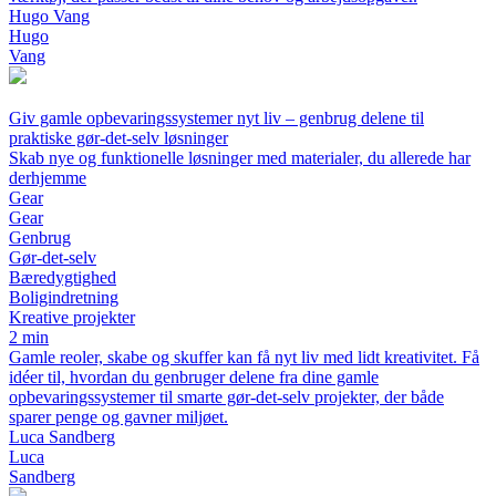
Hugo Vang
Hugo
Vang
Giv gamle opbevaringssystemer nyt liv – genbrug delene til
praktiske gør-det-selv løsninger
Skab nye og funktionelle løsninger med materialer, du allerede har
derhjemme
Gear
Gear
Genbrug
Gør-det-selv
Bæredygtighed
Boligindretning
Kreative projekter
2 min
Gamle reoler, skabe og skuffer kan få nyt liv med lidt kreativitet. Få
idéer til, hvordan du genbruger delene fra dine gamle
opbevaringssystemer til smarte gør-det-selv projekter, der både
sparer penge og gavner miljøet.
Luca Sandberg
Luca
Sandberg