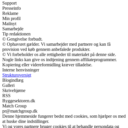
Support
Presseinfo
Reklame
Min profil
Mailnyt
Samarbejde
Tip redaktionen
© Gengivelse forbudt.
© Ophavsret gælder. Vi samarbejder med partnere og kan få
provision ved køb gennem anbefalede produkter.
© Vi forbeholder os alle rettigheder til materialet på denne side.
Nogle links kan give os indtjening gennem affiliateprogrammer.
Kopiering eller videreformidling kræver tilladelse.
Interne henvisninger
Strukturoversigt
Blogindlæg
Galleri
Skrivehjørne
RSS
Byggesektoren.dk
Match Group
pr@matchgroup.dk
Denne hjemmeside fungerer bedst med cookies, som hjælper os med
at huske dine indstillinger.
Vi og vores partnere bruger cookies til at behandle persondata og