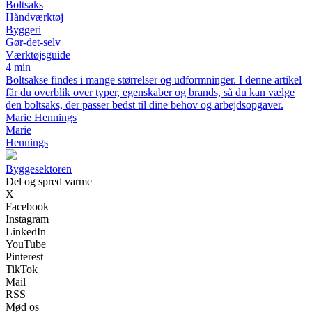
Boltsaks
Håndværktøj
Byggeri
Gør-det-selv
Værktøjsguide
4 min
Boltsakse findes i mange størrelser og udformninger. I denne artikel
får du overblik over typer, egenskaber og brands, så du kan vælge
den boltsaks, der passer bedst til dine behov og arbejdsopgaver.
Marie Hennings
Marie
Hennings
Byggesektoren
Del og spred varme
X
Facebook
Instagram
LinkedIn
YouTube
Pinterest
TikTok
Mail
RSS
Mød os