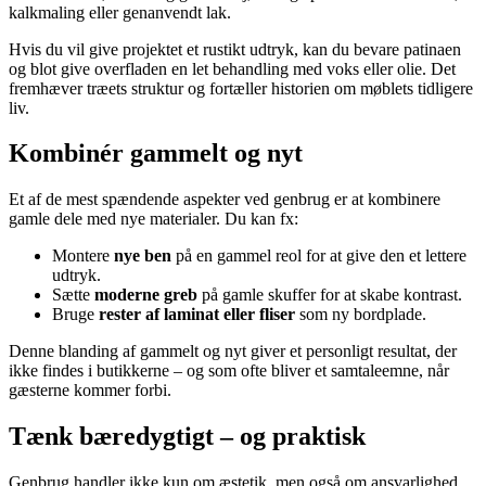
kalkmaling eller genanvendt lak.
Hvis du vil give projektet et rustikt udtryk, kan du bevare patinaen
og blot give overfladen en let behandling med voks eller olie. Det
fremhæver træets struktur og fortæller historien om møblets tidligere
liv.
Kombinér gammelt og nyt
Et af de mest spændende aspekter ved genbrug er at kombinere
gamle dele med nye materialer. Du kan fx:
Montere
nye ben
på en gammel reol for at give den et lettere
udtryk.
Sætte
moderne greb
på gamle skuffer for at skabe kontrast.
Bruge
rester af laminat eller fliser
som ny bordplade.
Denne blanding af gammelt og nyt giver et personligt resultat, der
ikke findes i butikkerne – og som ofte bliver et samtaleemne, når
gæsterne kommer forbi.
Tænk bæredygtigt – og praktisk
Genbrug handler ikke kun om æstetik, men også om ansvarlighed.