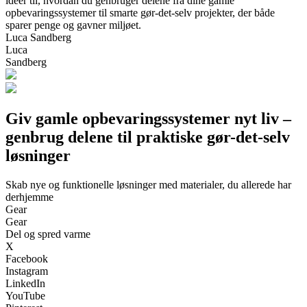
idéer til, hvordan du genbruger delene fra dine gamle
opbevaringssystemer til smarte gør-det-selv projekter, der både
sparer penge og gavner miljøet.
Luca Sandberg
Luca
Sandberg
Giv gamle opbevaringssystemer nyt liv –
genbrug delene til praktiske gør-det-selv
løsninger
Skab nye og funktionelle løsninger med materialer, du allerede har
derhjemme
Gear
Gear
Del og spred varme
X
Facebook
Instagram
LinkedIn
YouTube