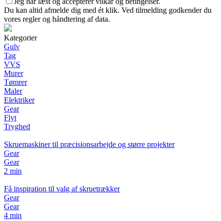
Jeg har læst og accepterer vilkår og betingelser.
Du kan altid afmelde dig med ét klik. Ved tilmelding godkender du
vores regler og håndtering af data.
Kategorier
Gulv
Tag
VVS
Murer
Tømrer
Maler
Elektriker
Gear
Flyt
Tryghed
Skruemaskiner til præcisionsarbejde og større projekter
Gear
Gear
2 min
Få inspiration til valg af skruetrækker
Gear
Gear
4 min