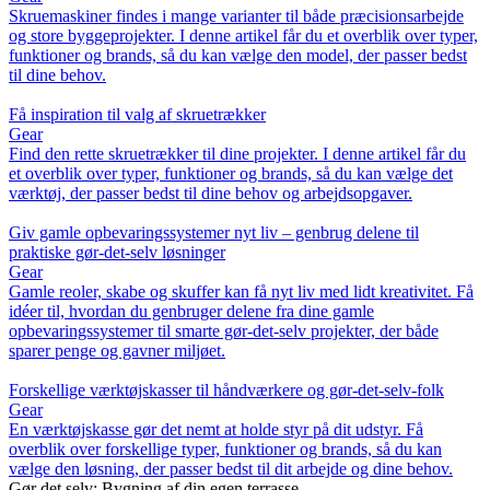
Skruemaskiner findes i mange varianter til både præcisionsarbejde
og store byggeprojekter. I denne artikel får du et overblik over typer,
funktioner og brands, så du kan vælge den model, der passer bedst
til dine behov.
Få inspiration til valg af skruetrækker
Gear
Find den rette skruetrækker til dine projekter. I denne artikel får du
et overblik over typer, funktioner og brands, så du kan vælge det
værktøj, der passer bedst til dine behov og arbejdsopgaver.
Giv gamle opbevaringssystemer nyt liv – genbrug delene til
praktiske gør-det-selv løsninger
Gear
Gamle reoler, skabe og skuffer kan få nyt liv med lidt kreativitet. Få
idéer til, hvordan du genbruger delene fra dine gamle
opbevaringssystemer til smarte gør-det-selv projekter, der både
sparer penge og gavner miljøet.
Forskellige værktøjskasser til håndværkere og gør-det-selv-folk
Gear
En værktøjskasse gør det nemt at holde styr på dit udstyr. Få
overblik over forskellige typer, funktioner og brands, så du kan
vælge den løsning, der passer bedst til dit arbejde og dine behov.
Gør det selv: Bygning af din egen terrasse