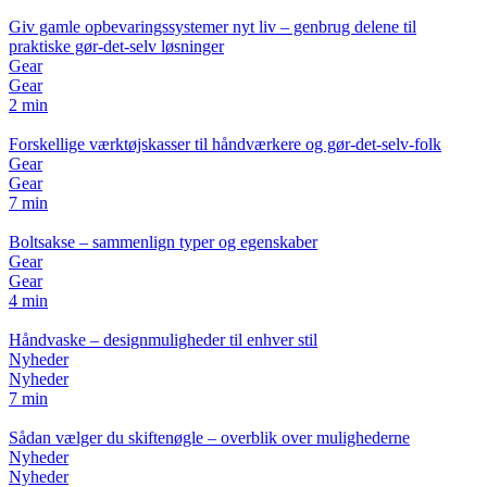
Giv gamle opbevaringssystemer nyt liv – genbrug delene til
praktiske gør-det-selv løsninger
Gear
Gear
2 min
Forskellige værktøjskasser til håndværkere og gør-det-selv-folk
Gear
Gear
7 min
Boltsakse – sammenlign typer og egenskaber
Gear
Gear
4 min
Håndvaske – designmuligheder til enhver stil
Nyheder
Nyheder
7 min
Sådan vælger du skiftenøgle – overblik over mulighederne
Nyheder
Nyheder