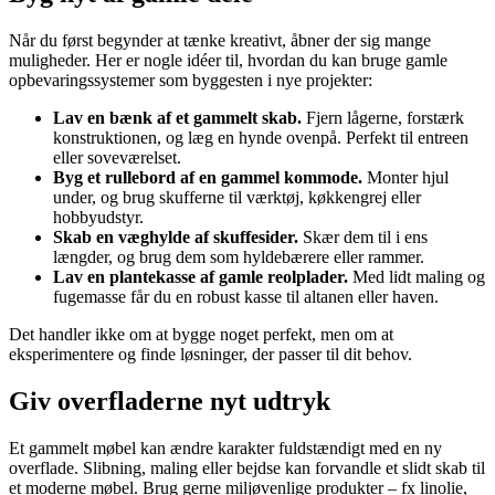
Når du først begynder at tænke kreativt, åbner der sig mange
muligheder. Her er nogle idéer til, hvordan du kan bruge gamle
opbevaringssystemer som byggesten i nye projekter:
Lav en bænk af et gammelt skab.
Fjern lågerne, forstærk
konstruktionen, og læg en hynde ovenpå. Perfekt til entreen
eller soveværelset.
Byg et rullebord af en gammel kommode.
Monter hjul
under, og brug skufferne til værktøj, køkkengrej eller
hobbyudstyr.
Skab en væghylde af skuffesider.
Skær dem til i ens
længder, og brug dem som hyldebærere eller rammer.
Lav en plantekasse af gamle reolplader.
Med lidt maling og
fugemasse får du en robust kasse til altanen eller haven.
Det handler ikke om at bygge noget perfekt, men om at
eksperimentere og finde løsninger, der passer til dit behov.
Giv overfladerne nyt udtryk
Et gammelt møbel kan ændre karakter fuldstændigt med en ny
overflade. Slibning, maling eller bejdse kan forvandle et slidt skab til
et moderne møbel. Brug gerne miljøvenlige produkter – fx linolie,