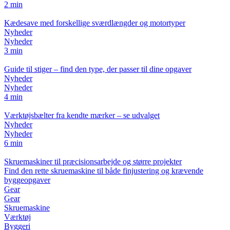
2 min
Kædesave med forskellige sværdlængder og motortyper
Nyheder
Nyheder
3 min
Guide til stiger – find den type, der passer til dine opgaver
Nyheder
Nyheder
4 min
Værktøjsbælter fra kendte mærker – se udvalget
Nyheder
Nyheder
6 min
Skruemaskiner til præcisionsarbejde og større projekter
Find den rette skruemaskine til både finjustering og krævende
byggeopgaver
Gear
Gear
Skruemaskine
Værktøj
Byggeri