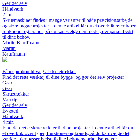
Gør-det-selv
Håndværk
2 min
Skruemaskiner findes i mange varianter til både præcisionsarbejde
og store byggeprojekter. I denne artikel får du et overblik over typer,
funktioner og brands, så du kan vælge den model, der passer bedst
til dine behov.
Martin Kauffmann
Martin
Kauffmann
Få inspiration til valg af skruetrækker
Find det rette værktøj til dine bygge- og gør-det-selv projekter
Gear
Gear
Skruetrækker
Værktøj
Gør-det-selv
Byggeri
Håndværk
4 min
Find den rette skruetrækker til dine projekter. I denne artikel får du
et overblik over typer, funktioner og brands, så du kan vælge det
værktøj, der passer bedst til dine behov og arbejdsopgaver.