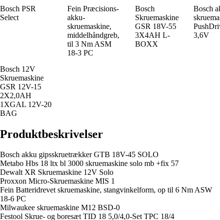
Bosch PSR
Fein Præcisions-
Bosch
Bosch a
Select
akku-
Skruemaskine
skruema
skruemaskine,
GSR 18V-55
PushDri
middelhåndgreb,
3X4AH L-
3,6V
til 3 Nm ASM
BOXX
18-3 PC
Bosch 12V
Skruemaskine
GSR 12V-15
2X2,0AH
1XGAL 12V-20
BAG
Produktbeskrivelser
Bosch akku gipsskruetrækker GTB 18V-45 SOLO
Metabo Hbs 18 ltx bl 3000 skruemaskine solo mb +fix 57
Dewalt XR Skruemaskine 12V Solo
Proxxon Micro-Skruemaskine MIS 1
Fein Batteridrevet skruemaskine, stangvinkelform, op til 6 Nm ASW
18-6 PC
Milwaukee skruemaskine M12 BSD-0
Festool Skrue- og boresæt TID 18 5,0/4,0-Set TPC 18/4