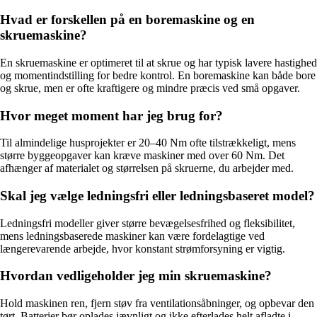
Hvad er forskellen på en boremaskine og en
skruemaskine?
En skruemaskine er optimeret til at skrue og har typisk lavere hastighed
og momentindstilling for bedre kontrol. En boremaskine kan både bore
og skrue, men er ofte kraftigere og mindre præcis ved små opgaver.
Hvor meget moment har jeg brug for?
Til almindelige husprojekter er 20–40 Nm ofte tilstrækkeligt, mens
større byggeopgaver kan kræve maskiner med over 60 Nm. Det
afhænger af materialet og størrelsen på skruerne, du arbejder med.
Skal jeg vælge ledningsfri eller ledningsbaseret model?
Ledningsfri modeller giver større bevægelsesfrihed og fleksibilitet,
mens ledningsbaserede maskiner kan være fordelagtige ved
længerevarende arbejde, hvor konstant strømforsyning er vigtig.
Hvordan vedligeholder jeg min skruemaskine?
Hold maskinen ren, fjern støv fra ventilationsåbninger, og opbevar den
tørt. Batterier bør oplades jævnligt og ikke efterlades helt afladte i