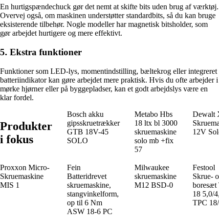
En hurtigspændechuck gør det nemt at skifte bits uden brug af værktøj.
Overvej også, om maskinen understøtter standardbits, så du kan bruge
eksisterende tilbehør. Nogle modeller har magnetisk bitsholder, som
gør arbejdet hurtigere og mere effektivt.
5. Ekstra funktioner
Funktioner som LED-lys, momentindstilling, bæltekrog eller integreret
batteriindikator kan gøre arbejdet mere praktisk. Hvis du ofte arbejder i
mørke hjørner eller på byggepladser, kan et godt arbejdslys være en
klar fordel.
Bosch akku
Metabo Hbs
Dewalt
gipsskruetrækker
18 ltx bl 3000
Skruema
Produkter
GTB 18V-45
skruemaskine
12V Sol
i fokus
SOLO
solo mb +fix
57
Proxxon Micro-
Fein
Milwaukee
Festool
Skruemaskine
Batteridrevet
skruemaskine
Skrue- 
MIS 1
skruemaskine,
M12 BSD-0
boresæt
stangvinkelform,
18 5,0/4
op til 6 Nm
TPC 18
ASW 18-6 PC