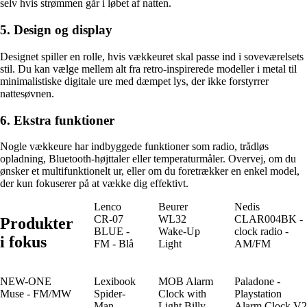
selv hvis strømmen går i løbet af natten.
5. Design og display
Designet spiller en rolle, hvis vækkeuret skal passe ind i soveværelsets
stil. Du kan vælge mellem alt fra retro-inspirerede modeller i metal til
minimalistiske digitale ure med dæmpet lys, der ikke forstyrrer
nattesøvnen.
6. Ekstra funktioner
Nogle vækkeure har indbyggede funktioner som radio, trådløs
opladning, Bluetooth-højttaler eller temperaturmåler. Overvej, om du
ønsker et multifunktionelt ur, eller om du foretrækker en enkel model,
der kun fokuserer på at vække dig effektivt.
Lenco
Beurer
Nedis
CR-07
WL32
CLAR004BK -
Produkter
BLUE -
Wake-Up
clock radio -
i fokus
FM - Blå
Light
AM/FM
NEW-ONE
Lexibook
MOB Alarm
Paladone -
Muse - FM/MW
Spider-
Clock with
Playstation
Man
Light Billy
Alarm Clock V2