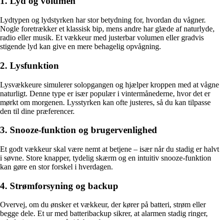
1. Lyd og volumen
Lydtypen og lydstyrken har stor betydning for, hvordan du vågner.
Nogle foretrækker et klassisk bip, mens andre har glæde af naturlyde,
radio eller musik. Et vækkeur med justerbar volumen eller gradvis
stigende lyd kan give en mere behagelig opvågning.
2. Lysfunktion
Lysvækkeure simulerer solopgangen og hjælper kroppen med at vågne
naturligt. Denne type er især populær i vintermånederne, hvor det er
mørkt om morgenen. Lysstyrken kan ofte justeres, så du kan tilpasse
den til dine præferencer.
3. Snooze-funktion og brugervenlighed
Et godt vækkeur skal være nemt at betjene – især når du stadig er halvt
i søvne. Store knapper, tydelig skærm og en intuitiv snooze-funktion
kan gøre en stor forskel i hverdagen.
4. Strømforsyning og backup
Overvej, om du ønsker et vækkeur, der kører på batteri, strøm eller
begge dele. Et ur med batteribackup sikrer, at alarmen stadig ringer,