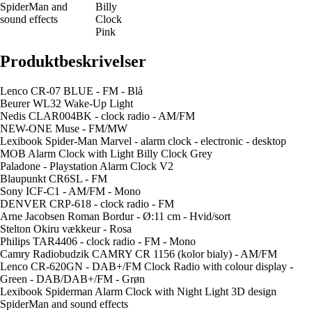
SpiderMan and
Billy
sound effects
Clock
Pink
Produktbeskrivelser
Lenco CR-07 BLUE - FM - Blå
Beurer WL32 Wake-Up Light
Nedis CLAR004BK - clock radio - AM/FM
NEW-ONE Muse - FM/MW
Lexibook Spider-Man Marvel - alarm clock - electronic - desktop
MOB Alarm Clock with Light Billy Clock Grey
Paladone - Playstation Alarm Clock V2
Blaupunkt CR6SL - FM
Sony ICF-C1 - AM/FM - Mono
DENVER CRP-618 - clock radio - FM
Arne Jacobsen Roman Bordur - Ø:11 cm - Hvid/sort
Stelton Okiru vækkeur - Rosa
Philips TAR4406 - clock radio - FM - Mono
Camry Radiobudzik CAMRY CR 1156 (kolor bialy) - AM/FM
Lenco CR-620GN - DAB+/FM Clock Radio with colour display -
Green - DAB/DAB+/FM - Grøn
Lexibook Spiderman Alarm Clock with Night Light 3D design
SpiderMan and sound effects