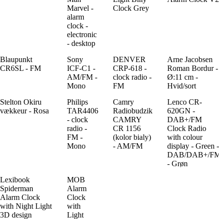
Marvel -
Clock Grey
alarm
clock -
electronic
- desktop
Blaupunkt
Sony
DENVER
Arne Jacobsen
CR6SL - FM
ICF-C1 -
CRP-618 -
Roman Bordur -
AM/FM -
clock radio -
Ø:11 cm -
Mono
FM
Hvid/sort
Stelton Okiru
Philips
Camry
Lenco CR-
vækkeur - Rosa
TAR4406
Radiobudzik
620GN -
- clock
CAMRY
DAB+/FM
radio -
CR 1156
Clock Radio
FM -
(kolor bialy)
with colour
Mono
- AM/FM
display - Green -
DAB/DAB+/F
- Grøn
Lexibook
MOB
Spiderman
Alarm
Alarm Clock
Clock
with Night Light
with
3D design
Light