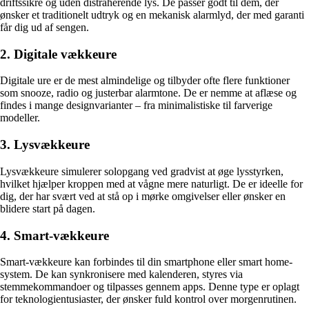
driftssikre og uden distraherende lys. De passer godt til dem, der
ønsker et traditionelt udtryk og en mekanisk alarmlyd, der med garanti
får dig ud af sengen.
2. Digitale vækkeure
Digitale ure er de mest almindelige og tilbyder ofte flere funktioner
som snooze, radio og justerbar alarmtone. De er nemme at aflæse og
findes i mange designvarianter – fra minimalistiske til farverige
modeller.
3. Lysvækkeure
Lysvækkeure simulerer solopgang ved gradvist at øge lysstyrken,
hvilket hjælper kroppen med at vågne mere naturligt. De er ideelle for
dig, der har svært ved at stå op i mørke omgivelser eller ønsker en
blidere start på dagen.
4. Smart-vækkeure
Smart-vækkeure kan forbindes til din smartphone eller smart home-
system. De kan synkronisere med kalenderen, styres via
stemmekommandoer og tilpasses gennem apps. Denne type er oplagt
for teknologientusiaster, der ønsker fuld kontrol over morgenrutinen.