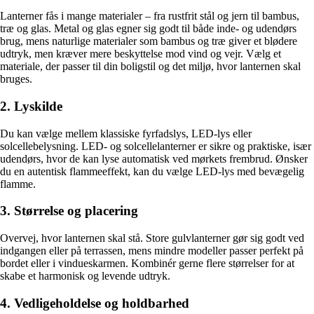
Lanterner fås i mange materialer – fra rustfrit stål og jern til bambus,
træ og glas. Metal og glas egner sig godt til både inde- og udendørs
brug, mens naturlige materialer som bambus og træ giver et blødere
udtryk, men kræver mere beskyttelse mod vind og vejr. Vælg et
materiale, der passer til din boligstil og det miljø, hvor lanternen skal
bruges.
2. Lyskilde
Du kan vælge mellem klassiske fyrfadslys, LED-lys eller
solcellebelysning. LED- og solcellelanterner er sikre og praktiske, især
udendørs, hvor de kan lyse automatisk ved mørkets frembrud. Ønsker
du en autentisk flammeeffekt, kan du vælge LED-lys med bevægelig
flamme.
3. Størrelse og placering
Overvej, hvor lanternen skal stå. Store gulvlanterner gør sig godt ved
indgangen eller på terrassen, mens mindre modeller passer perfekt på
bordet eller i vindueskarmen. Kombinér gerne flere størrelser for at
skabe et harmonisk og levende udtryk.
4. Vedligeholdelse og holdbarhed