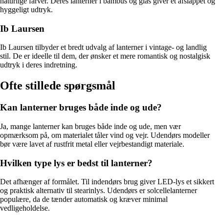
naturlige farver. Deres lanterner i bambus og glas giver et afslappet og
hyggeligt udtryk.
Ib Laursen
Ib Laursen tilbyder et bredt udvalg af lanterner i vintage- og landlig
stil. De er ideelle til dem, der ønsker et mere romantisk og nostalgisk
udtryk i deres indretning.
Ofte stillede spørgsmål
Kan lanterner bruges både inde og ude?
Ja, mange lanterner kan bruges både inde og ude, men vær
opmærksom på, om materialet tåler vind og vejr. Udendørs modeller
bør være lavet af rustfrit metal eller vejrbestandigt materiale.
Hvilken type lys er bedst til lanterner?
Det afhænger af formålet. Til indendørs brug giver LED-lys et sikkert
og praktisk alternativ til stearinlys. Udendørs er solcellelanterner
populære, da de tænder automatisk og kræver minimal
vedligeholdelse.