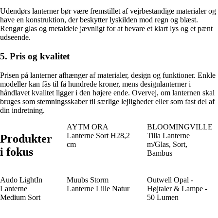
Udendørs lanterner bør være fremstillet af vejrbestandige materialer og
have en konstruktion, der beskytter lyskilden mod regn og blæst.
Rengør glas og metaldele jævnligt for at bevare et klart lys og et pænt
udseende.
5. Pris og kvalitet
Prisen på lanterner afhænger af materialer, design og funktioner. Enkle
modeller kan fås til få hundrede kroner, mens designlanterner i
håndlavet kvalitet ligger i den højere ende. Overvej, om lanternen skal
bruges som stemningsskaber til særlige lejligheder eller som fast del af
din indretning.
AYTM ORA
BLOOMINGVILLE
Lanterne Sort H28,2
Tilla Lanterne
Produkter
cm
m/Glas, Sort,
i fokus
Bambus
Audo LightIn
Muubs Storm
Outwell Opal -
Lanterne
Lanterne Lille Natur
Højtaler & Lampe -
Medium Sort
50 Lumen